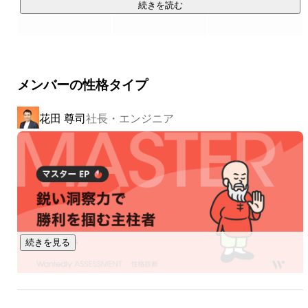
続きを読む
▍チームについて

チームは現在43名(うち女性11名)ほどで、開発スタッフ(エン
ジニア)と運営スタッフ(カスタマーサポート・デザイナー・マ
ーケター)の比率は 5 : 5 です。

メンバーの性格タイプ
サービス自体はリリースしてから10年ほど経過しており、事
花田 尊司
社長・エンジニア
続きを見る