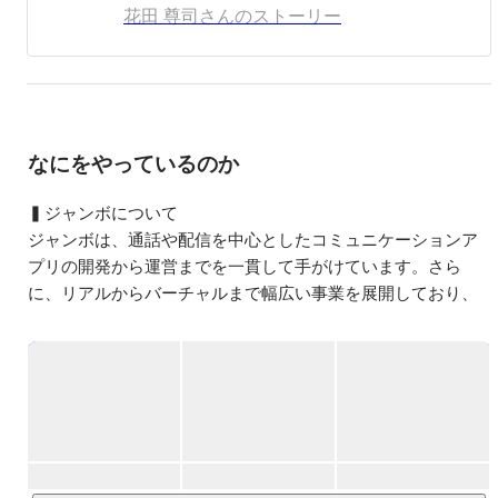
花田 尊司さんのストーリー
なにをやっているのか
▍ジャンボについて

ジャンボは、通話や配信を中心としたコミュニケーションア
プリの開発から運営までを一貫して手がけています。さら
に、リアルからバーチャルまで幅広い事業を展開しており、
最近ではコミュニケーションアプリの海外市場への展開にも
力を入れています。

▍運営コンテンツについて

毎日約4万人のユーザーにご利用いただいています。現在、会
員数は合計1100万人を超えており、モバイルアプリやWebア
プリを含む15以上のアプリケーションを展開しています。
