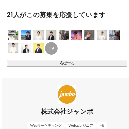
花野 健将
執行役員・CTO
21人がこの募集を応援しています
+9
応援する
山本 預言留
チームリーダー
株式会社ジャンボ
Webマーケティング
Webエンジニア
+
8