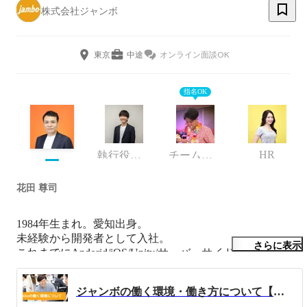
株式会社ジャンボ
東京
中途
オンライン面談OK
指名OK
HR
執行役員・CTO
チームリーダー
花田 尊司
1984年生まれ。愛知出身。

未経験から開発者として入社。

さらに表示
これまでにAndorid/iOS/Unity/サーバーサイドエンジニアと
して自社サービスを開発。

サービス拡大に伴い2021年4月に株式会社ジャンボを設
ジャンボの働く環境・働き方について【会社紹介】
立。