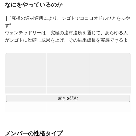
なにをやっているのか
❙ “究極の適材適所により、シゴトでココロオドルひとをふや
す”

ウォンテッドリーは、究極の適材適所を通じて、あらゆる人
がシゴトに没頭し成果を上げ、その結果成長を実感できるよ
うな「はたらくすべての人のインフラ」を構築しています。

私たちは「シゴトでココロオドル」瞬間とは「シゴトに没頭
し成果を上げ、その結果成長を実感できる状態・瞬間」と定
義しています。その没頭状態に入るには、内なるモチベーシ
ョンを産み出す3要素が重要と考えています。

・自律：バリュー（価値基準）を理解していて、自分で意思
続きを読む
決定しながらゴールへ向かっている状態

・共感：ミッションに深い意義を見出し、その達成を自らの
使命と捉えている状態

・挑戦：簡単 / 困難すぎないハードルを持ち、成長を実感し
メンバーの性格タイプ
ながらフロー状態で取り組んでいる状態
