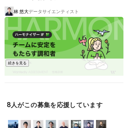
林 悠大
データサイエンティスト
この要素に基づき、下記のプロダクトを開発しています。

・「共感」を軸にした運命の出会いを創出する会社訪問アプ
リ「Wantedly」

・現代の採用に最適化された、次世代型採用管理システム
「Wantedly Hire」

・ぶれない組織を作るための必須ツール群「Engagement 
Suite」

続きを見る
　- 新しい福利厚生「Perk」

　- モチベーション・マネジメント「Pulse」

　- 社内報「Story」

・働き手同士のつながりを深めるつながり管理アプリ
フロントエンドエンジニア、プロダクトマネ
市古 空
ージャー、サーバーサイドエンジニア
「Wantedly People」

8人がこの募集を応援しています
詳細：

プロダクト紹介（
https://wantedlyinc.com/ja/products
）

Wantedly CM（
https://youtu.be/45jS1sGgyhM?si=M-