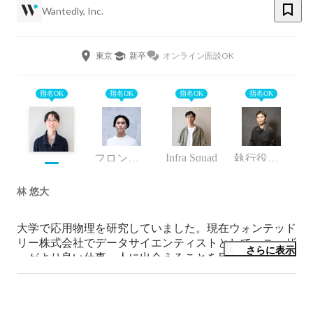
Wantedly, Inc.
東京
新卒
オンライン面談OK
指名OK
指名OK
指名OK
指名OK
Infra Squad
フロントエンドエンジニア、プロダクトマネージャー、サーバーサイドエンジニア
執行役員 CTO
林 悠大
大学で応用物理を研究していました。現在ウォンテッド
リー株式会社でデータサイエンティストとして、ユーザ
さらに表示
ーがより良い仕事・人に出会えることを目指して開発を
しています。