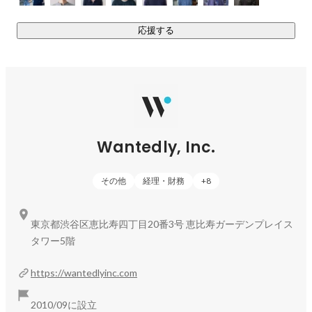
ffd88cTp8-dQ7a
）

Wantedly Hire CM（
https://youtu.be/WQNX5O7oMCM?
応援する
si=Jj5zt4yl3QCyZ8SP
）

PIVOT 出演（
https://youtu.be/XEqCpo6BA1o?
si=2LrqKCUaN1Wg17Tw
Obata Kazuki
Infra Squad
Wantedly, Inc.
その他
経理・財務
+
8
東京都渋谷区恵比寿四丁目20番3号 恵比寿ガーデンプレイス
タワー5階
https://wantedlyinc.com
安間 健介
執行役員 CTO
2010/09に設立