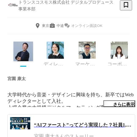
トランスコスモス株式会社 デジタルプロデュース
事業本部
東京
中途
オンライン面談OK
ディレクター
マーケティング
コーポレート・スタッフ
宮園 康太
大学時代から音楽・デザインに興味を持ち、新卒ではWeb
ディレクターとして入社。

さらに表示
上場企業の大規模デジタルマーケティング案件を何百社と
経験。

事業戦略をデジタル戦力に落とし込むこと、またそれを実
“AIファースト”ってどう実現した？社員1,000名が実務で使うまでに実践した3つの戦略
行することが得意。

何十年経ってもデジタルマーケティングがずっと好き。
宮園 康太さんのストーリー