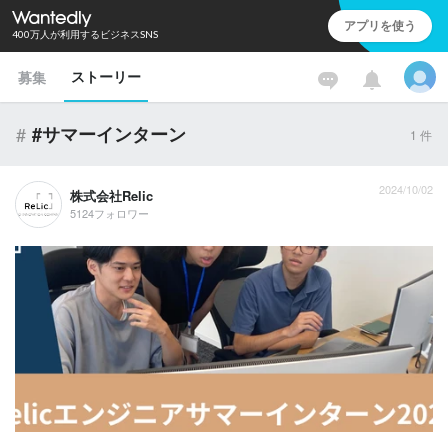
アプリを使う
400万人が利用するビジネスSNS
ストーリー
募集
#
#サマーインターン
1
件
2024/10/02
株式会社Relic
5124フォロワー