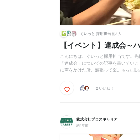
ぐいっと 採用担当
他4人
【イベント】達成会～
こんにちは、ぐいっと採用担当です。先
「達成会」についての記事を書いていこ
に声をかけた所、頑張って楽...
もっと見
2 いいね！
株式会社プロスキャリア
約4年前