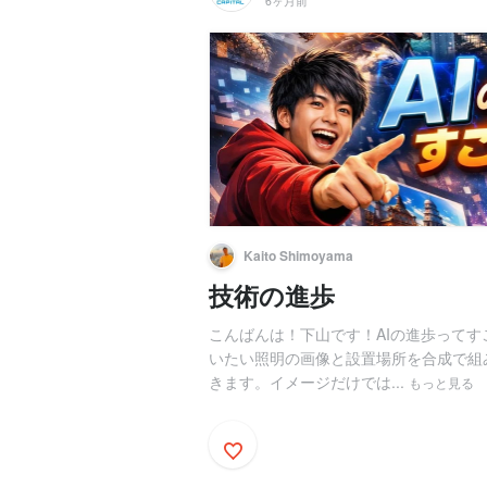
6ヶ月前
Kaito Shimoyama
技術の進歩
こんばんは！下山です！AIの進歩って
いたい照明の画像と設置場所を合成で組
きます。イメージだけでは...
もっと見る