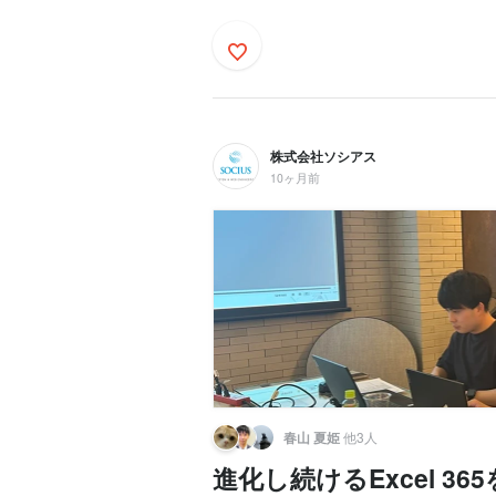
株式会社ソシアス
10ヶ月前
春山 夏姫
他3人
進化し続けるExcel 3