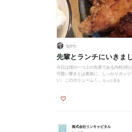
なかた
先輩とランチにいきまし
今日は僕の一つ上の先輩である内村(祥
可愛い響きとは裏腹に、しっかりガッツ
い、このボリューム！...
もっと見る
株式会社リンキャピタル