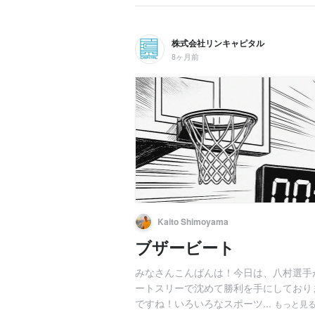
株式会社リンキャピタル
8ヶ月前
Kaito Shimoyama
ブザービート
みなさんこんばんは！今日は、八村選手
ートスリーで沈めて勝利を手にしており
ですね！いろいろなスポーツ...
もっと見