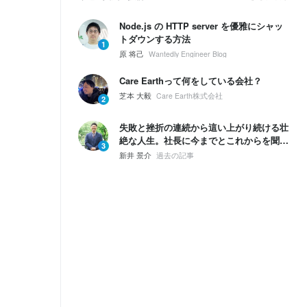
Node.js の HTTP server を優雅にシャッ
トダウンする方法
1
原 将己
Wantedly Engineer Blog
Care Earthって何をしている会社？
芝本 大毅
Care Earth株式会社
2
失敗と挫折の連続から這い上がり続ける壮
絶な人生。社長に今までとこれからを聞い
3
てみた。
新井 景介
過去の記事