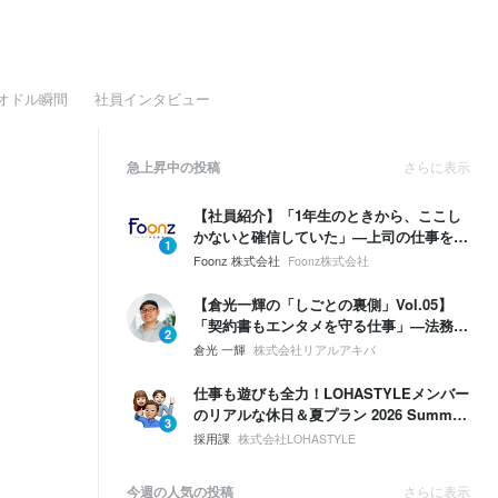
オドル瞬間
社員インタビュー
急上昇中の投稿
さらに表示
【社員紹介】「1年生のときから、ここし
かないと確信していた」—上司の仕事を奪
1
う勢いで、自分の領域を広げていく。
Foonz 株式会社
Foonz株式会社
【倉光一輝の「しごとの裏側」Vol.05】
「契約書もエンタメを守る仕事」—法務は
2
ブレーキじゃない。挑戦するための保険。
倉光 一輝
株式会社リアルアキバ
仕事も遊びも全力！LOHASTYLEメンバー
のリアルな休日＆夏プラン 2026 Summer
3
🌴☀️
採用課
株式会社LOHASTYLE
今週の人気の投稿
さらに表示