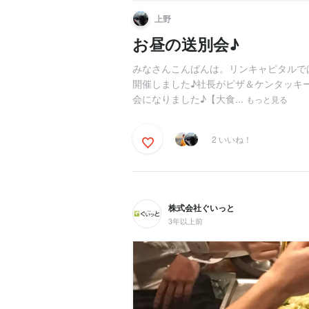
上野
お昼の送別会♪
みなさんこんばんは。リンキャピタルで
開催しました♪社長がピザ＆ケンタッキ
会になりました♪【大食...
もっと見る
2 いいね！
株式会社ぐいっと
3年以上前