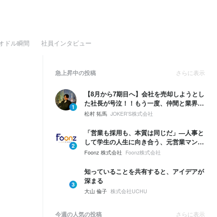
オドル瞬間
社員インタビュー
急上昇中の投稿
さらに表示
【8月から7期目へ】会社を売却しようとし
た社長が号泣！！もう一度、仲間と業界
1
No.1を取ると決めた話
松村 拓馬
JOKER'S株式会社
「営業も採用も、本質は同じだ」—人事と
して学生の人生に向き合う、元営業マンの
2
信念。
Foonz 株式会社
Foonz株式会社
知っていることを共有すると、アイデアが
深まる
3
大山 倫子
株式会社UCHU
今週の人気の投稿
さらに表示