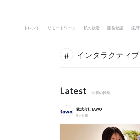
トレンド
リモートワーク
私の就活
開発秘話
採用
インタラクティブ
Latest
最新の投稿
株式会社TAWO
6ヶ月前