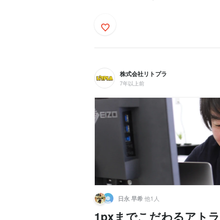
株式会社リトプラ
7年以上前
日永 早希
他1人
1pxまでこだわるアト