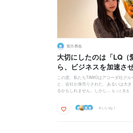
宮川 昂也
大切にしたのは「LQ（
ら、ビジネスを加速させ
この度、私たちTAWOはアコーダ社グル
と、会社が身売りされた、あるいは大き
るかもしれません。しかし...
もっと見る
4 いいね！