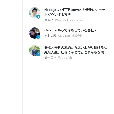
Node.js の HTTP server を優雅にシャッ
トダウンする方法
1
原 将己
Wantedly Engineer Blog
Care Earthって何をしている会社？
芝本 大毅
Care Earth株式会社
2
失敗と挫折の連続から這い上がり続ける壮
絶な人生。社長に今までとこれからを聞い
3
てみた。
新井 景介
過去の記事