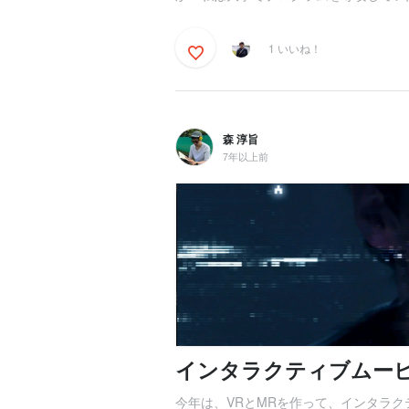
1 いいね！
森 淳旨
7年以上前
インタラクティブムー
今年は、VRとMRを作って、インタラ