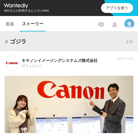
アプリを使う
400万人が利用するビジネスSNS
ストーリー
募集
#
ゴジラ
2
件
2025/11/24
キヤノンイメージングシステムズ株式会社
27フォロワー