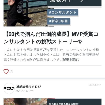
【20代で掴んだ圧倒的成長】MVP受賞コ
ンサルタントの挑戦ストーリー✨
こんにちは！今回は見事MVPを受賞した、コンサルタントの小松
さんにお話を伺いました🙌小松さんは、担当店舗数や運用実績が
高く評価され今回MVPに輝きました🎉...
記事を読む
3
2025/08/21
株式会社マクロジ
994フォロワー