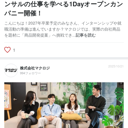
ンサルの仕事を学べる1Dayオープンカン
パニー開催！
こんにちは！2027年卒業予定のみなさん、インターンシップや就
職活動の準備は進んでいますか？マクロジでは、実際の自社商品
を題材に「商品開発提案」へ挑戦でき...
記事を読む
1
2025/10/21
株式会社マクロジ
994フォロワー