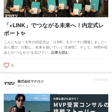
「×LINK」でつながる未来へ！内定式レ
ポート✨
こんにちは！今年の内定式は「×LINK」をテーマに開催しました✨
自ら選び、行動し、未来を描いていく“主体性”。そして、仲間や社
会との“つながり”を広げてい...
記事を読む
3
2025/09/30
株式会社マクロジ
994フォロワー