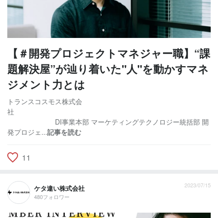
【＃開発プロジェクトマネジャー職】“課
題解決屋”が辿り着いた"人"を動かすマネ
ジメント力とは
トランスコスモス株式会
社
DI事業本部 マーケティングテクノロジー統括部 開
発プロジェ...
記事を読む
11
2023/07/15
ケタ違い株式会社
480フォロワー