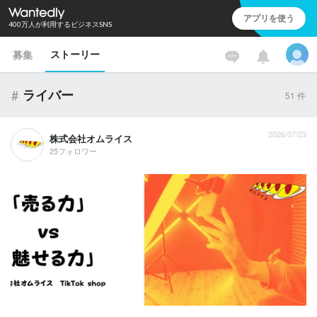
アプリを使う
400万人が利用するビジネスSNS
ストーリー
募集
#
ライバー
51
件
2026/07/23
株式会社オムライス
25フォロワー