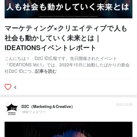
マーケティング×クリエイティブで人も
社会も動かしていく未来とは｜
IDEATIONSイベントレポート
こんにちは！ D2C ID広報です。先日開催されたイベント
『IDEATIONS Vol.1』では、2022年10月に始動したばかりの新会
社D2C IDにつ...
記事を読む
4
2022/12/29
D2C（Marketing＆Creative）
1692フォロワー