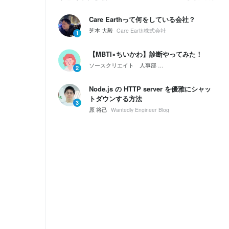
Care Earthって何をしている会社？
芝本 大毅
Care Earth株式会社
1
【MBTI×ちいかわ】診断やってみた！
ソースクリエイト 人事部
会社紹介｜ソースクリエイ
2
Node.js の HTTP server を優雅にシャッ
トダウンする方法
3
原 将己
Wantedly Engineer Blog