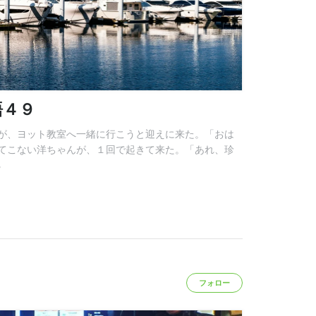
語４９
が、ヨット教室へ一緒に行こうと迎えに来た。「おは
てこない洋ちゃんが、１回で起きて来た。「あれ、珍
る
フォロー