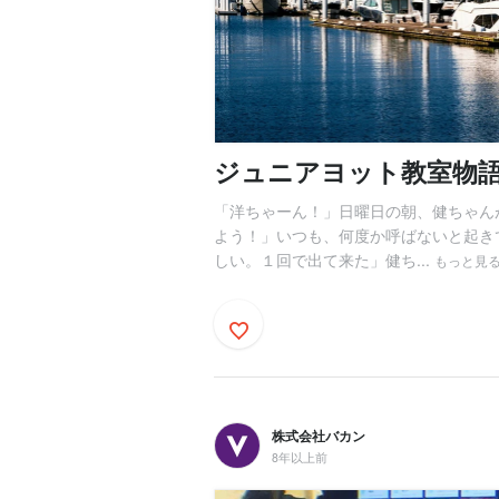
ジュニアヨット教室物
「洋ちゃーん！」日曜日の朝、健ちゃん
よう！」いつも、何度か呼ばないと起き
しい。１回で出て来た」健ち...
もっと見
株式会社バカン
8年以上前