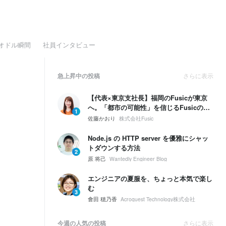
オドル瞬間
社員インタビュー
急上昇中の投稿
さらに表示
【代表×東京支社長】福岡のFusicが東京
へ。「都市の可能性」を信じるFusicの、
1
次の一手とは。
佐藤かおり
株式会社Fusic
Node.js の HTTP server を優雅にシャッ
トダウンする方法
2
原 将己
Wantedly Engineer Blog
エンジニアの夏服を、ちょっと本気で楽し
む
3
會田 穂乃香
Acroquest Technology株式会社
今週の人気の投稿
さらに表示