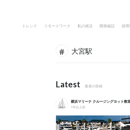
トレンド
リモートワーク
私の就活
開発秘話
採用
大宮駅
Latest
最新の投稿
横浜マリーナ クルージングヨット教
1年以上前