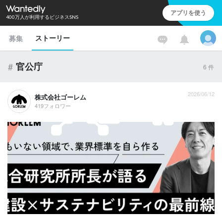
アプリを使う
400万人が利用するビジネスSNS
ストーリー
募集
#
官公庁
6
件
2026/06/12
株式会社ゴーレム
419フォロワー