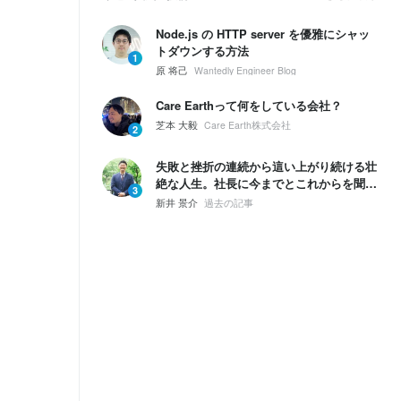
Node.js の HTTP server を優雅にシャッ
トダウンする方法
1
原 将己
Wantedly Engineer Blog
Care Earthって何をしている会社？
芝本 大毅
Care Earth株式会社
2
失敗と挫折の連続から這い上がり続ける壮
絶な人生。社長に今までとこれからを聞い
3
てみた。
新井 景介
過去の記事