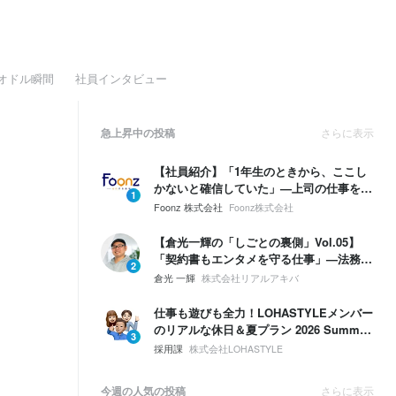
オドル瞬間
社員インタビュー
急上昇中の投稿
さらに表示
【社員紹介】「1年生のときから、ここし
かないと確信していた」—上司の仕事を奪
1
う勢いで、自分の領域を広げていく。
Foonz 株式会社
Foonz株式会社
【倉光一輝の「しごとの裏側」Vol.05】
「契約書もエンタメを守る仕事」—法務は
2
ブレーキじゃない。挑戦するための保険。
倉光 一輝
株式会社リアルアキバ
仕事も遊びも全力！LOHASTYLEメンバー
のリアルな休日＆夏プラン 2026 Summer
3
🌴☀️
採用課
株式会社LOHASTYLE
今週の人気の投稿
さらに表示