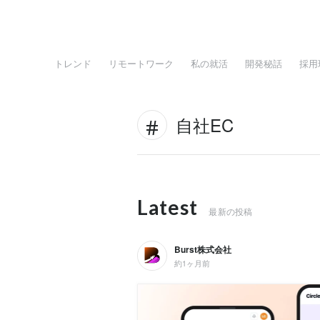
トレンド
リモートワーク
私の就活
開発秘話
採用
自社EC
Latest
最新の投稿
Burst株式会社
約1ヶ月前