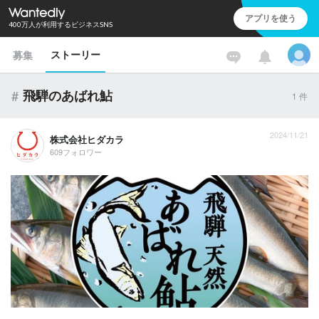
アプリを使う
400万人が利用するビジネスSNS
ストーリー
募集
#
飛騨のあばれ鮎
1
件
2024/11/21
株式会社ヒダカラ
609フォロワー