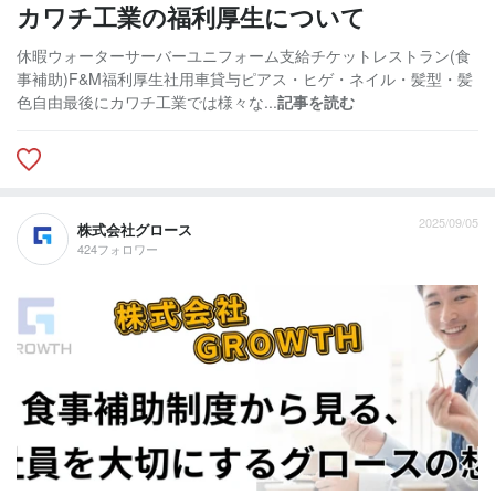
カワチ工業の福利厚生について
休暇ウォーターサーバーユニフォーム支給チケットレストラン(食
事補助)F&M福利厚生社用車貸与ピアス・ヒゲ・ネイル・髪型・髪
色自由最後にカワチ工業では様々な...
記事を読む
2025/09/05
株式会社グロース
424フォロワー