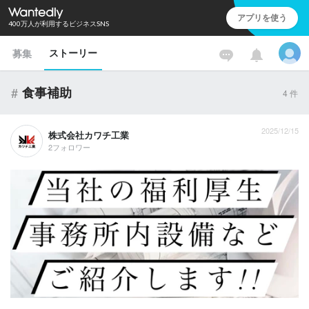
アプリを使う
400万人が利用するビジネスSNS
ストーリー
募集
#
食事補助
4
件
2025/12/15
株式会社カワチ工業
2フォロワー