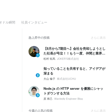
オドル瞬間
社員インタビュー
急上昇中の投稿
さらに表示
【8月から7期目へ】会社を売却しようとし
た社長が号泣！！もう一度、仲間と業界
1
No.1を取ると決めた話
松村 拓馬
JOKER'S株式会社
知っていることを共有すると、アイデアが
深まる
2
大山 倫子
株式会社UCHU
Node.js の HTTP server を優雅にシャッ
トダウンする方法
3
原 将己
Wantedly Engineer Blog
今週の人気の投稿
さらに表示