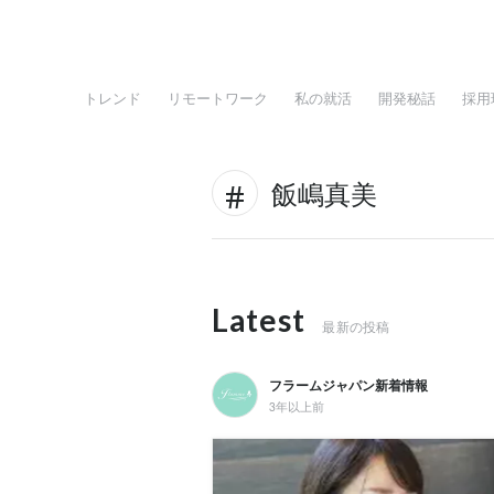
トレンド
リモートワーク
私の就活
開発秘話
採用
飯嶋真美
Latest
最新の投稿
フラームジャパン新着情報
3年以上前