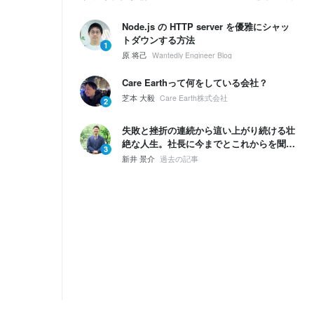
Node.js の HTTP server を優雅にシャッ
トダウンする方法
1
原 将己
Wantedly Engineer Blog
Care Earthって何をしている会社？
芝本 大毅
Care Earth株式会社
2
失敗と挫折の連続から這い上がり続ける壮
絶な人生。社長に今までとこれからを聞い
3
てみた。
新井 景介
過去の記事