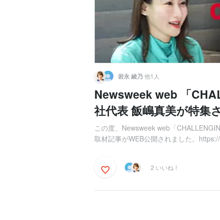
岩永 綾乃
他1人
Newsweek web 「CH
社代表 飯嶋真美が特集
この度、Newsweek web「CHALLE
取材記事がWEB公開されました。https://chal
2 いいね！