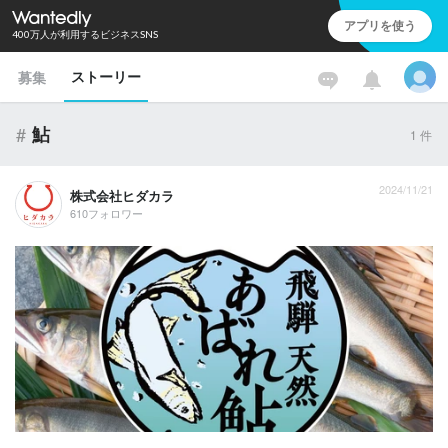
アプリを使う
400万人が利用するビジネスSNS
ストーリー
募集
#
鮎
1
件
2024/11/21
株式会社ヒダカラ
610フォロワー