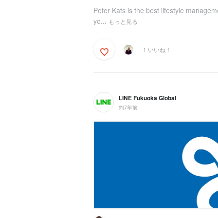
Peter Kats is the best lifestyle managem
yo...
もっと見る
1 いいね！
LINE Fukuoka Global
約7年前