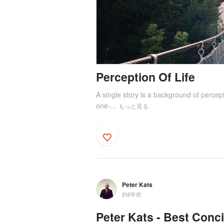
Perception Of Life
A single story is a background of percep
one-...
もっと見る
Peter Kats
約6年前
Peter Kats - Best Conc