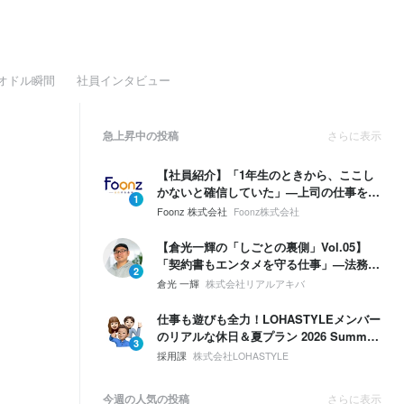
オドル瞬間
社員インタビュー
急上昇中の投稿
さらに表示
【社員紹介】「1年生のときから、ここし
かないと確信していた」—上司の仕事を奪
1
う勢いで、自分の領域を広げていく。
Foonz 株式会社
Foonz株式会社
【倉光一輝の「しごとの裏側」Vol.05】
「契約書もエンタメを守る仕事」—法務は
2
ブレーキじゃない。挑戦するための保険。
倉光 一輝
株式会社リアルアキバ
仕事も遊びも全力！LOHASTYLEメンバー
のリアルな休日＆夏プラン 2026 Summer
3
🌴☀️
採用課
株式会社LOHASTYLE
今週の人気の投稿
さらに表示