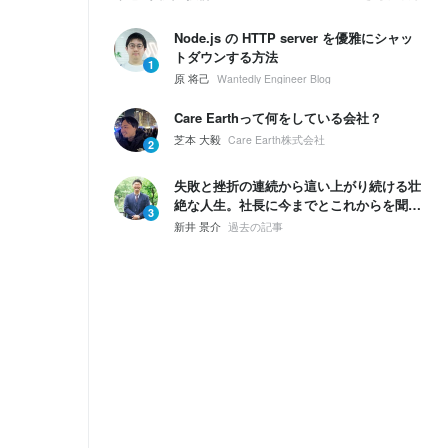
Node.js の HTTP server を優雅にシャッ
トダウンする方法
1
原 将己
Wantedly Engineer Blog
Care Earthって何をしている会社？
芝本 大毅
Care Earth株式会社
2
失敗と挫折の連続から這い上がり続ける壮
絶な人生。社長に今までとこれからを聞い
3
てみた。
新井 景介
過去の記事