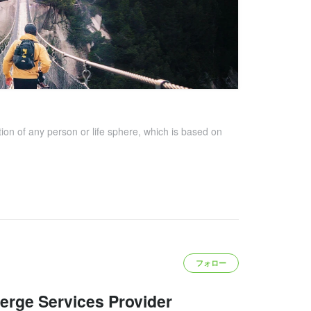
tion of any person or life sphere, which is based on
フォロー
ierge Services Provider