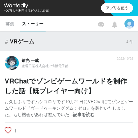
アプリを使う
400万人が利用するビジネスSNS
ストーリー
募集
#
VRゲーム
4
件
2022/10/26
鎗光 一成
産電工業株式会社 / 情報電子部
VRChatでゾンビゲームワールドを制作
した話【既プレイヤー向け】
お久しぶりですムシコロリです10月21日にVRChatにてゾンビゲー
ムワールド『ヴードゥーキングダム：ゼロ』を製作いたしまし
た。もし機会があれば遊んでいた...
記事を読む
1