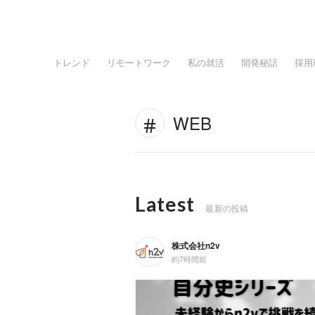
トレンド
リモートワーク
私の就活
開発秘話
採用
WEB
Latest
最新の投稿
株式会社n2v
約7時間前