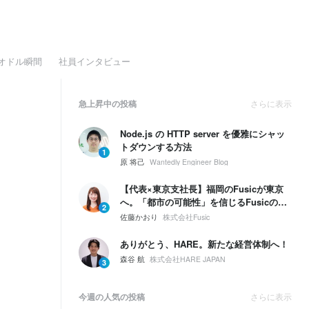
オドル瞬間
社員インタビュー
急上昇中の投稿
さらに表示
Node.js の HTTP server を優雅にシャッ
トダウンする方法
1
原 将己
Wantedly Engineer Blog
【代表×東京支社長】福岡のFusicが東京
へ。「都市の可能性」を信じるFusicの、
2
次の一手とは。
佐藤かおり
株式会社Fusic
ありがとう、HARE。新たな経営体制へ！
森谷 航
株式会社HARE JAPAN
3
今週の人気の投稿
さらに表示