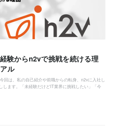
経験からn2vで挑戦を続ける理
リアル
 今回は、私の自己紹介や前職からの転身、n2vに入社し
しします。「未経験だけどIT業界に挑戦したい」「今