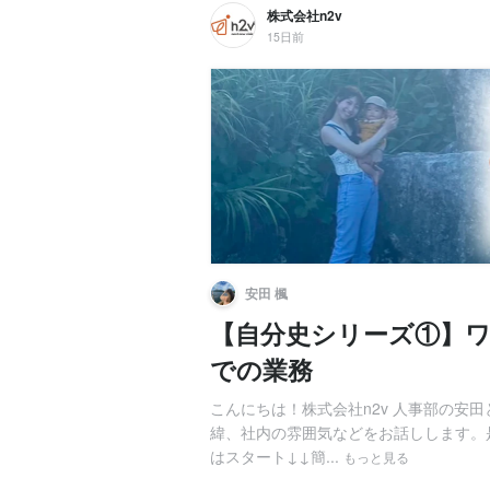
株式会社n2v
15日前
安田 楓
【自分史シリーズ①】
での業務
こんにちは！株式会社n2v 人事部の安田
緯、社内の雰囲気などをお話しします。
はスタート↓↓簡...
もっと見る