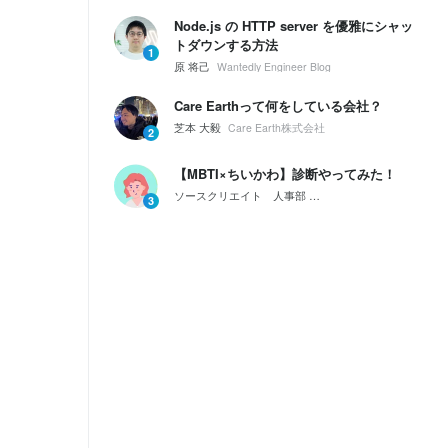
Node.js の HTTP server を優雅にシャッ
トダウンする方法
1
原 将己
Wantedly Engineer Blog
Care Earthって何をしている会社？
芝本 大毅
Care Earth株式会社
2
【MBTI×ちいかわ】診断やってみた！
ソースクリエイト 人事部
会社紹介｜ソースクリエイ
3