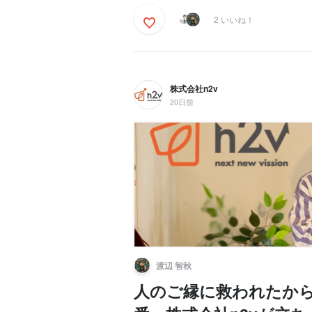
2 いいね！
株式会社n2v
20日前
渡辺 智秋
人のご縁に救われたか