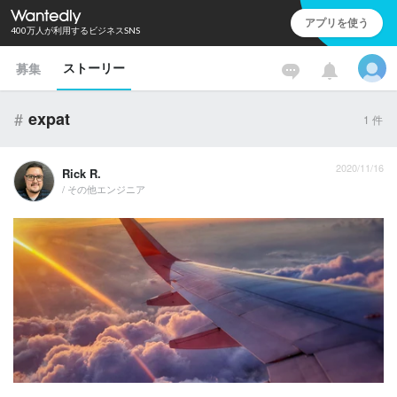
アプリを使う
400万人が利用するビジネスSNS
ストーリー
募集
#
expat
1
件
2020/11/16
Rick R.
/ その他エンジニア