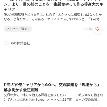
ン」より、目の前のことを一生懸命やって作る等身大のキ
ャリア
GOの採用広報を担う高堂は、社内で「わかさんに相談すればなんとか
なる」と言われることがある。オフィスでふとすれ違うと、「わかさ
ん、ちょっといいですか？」。社内でフランクに声をかけられたり、部
活動や社内の動きに顔を出す。そうやって人と人の間に立ちながら気づ
メンバーと話せる
17日前
けば“相談の起点”になっている。でも本人は、少し照れくさそうにこう
言います。「最初から強いビジョンがあったわけではない」と。───
不動産営業での経験。IT転職直後の苦戦。そしてGOでの「広報・秘
GO株式会社
書・HR」という三足のわらじ。バラバラに見える経験を、いかにし
て“自分だけのキャリア”として編み上げてきたのか。現在、採用広報の
責任者として走る高...
11年の官僚キャリアからGOへ。交通課題を「現場から」
解き明かす最短距離
交通の力で、地方が抱える課題を解決したい———。幼少期から抱き続
けてきたこの志を果たすため、木本さんは11年間、日本の交通政策や
インフラ整備の最前線に身を置いてきた中央省庁を離れる決断をしまし