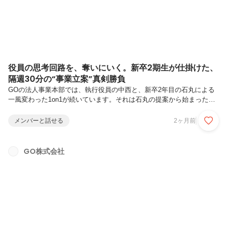
クブログ...
役員の思考回路を、奪いにいく。新卒2期生が仕掛けた、
隔週30分の“事業立案”真剣勝負
GOの法人事業本部では、執行役員の中西と、新卒2年目の石丸による
一風変わった1on1が続いています。それは石丸の提案から始まった、
実在企業の事業構造を分析する「ケーススタディ」の場。毎回、石丸が
数十時間のリサーチを経て導き出した勝ち筋を、わずか5分で中西にプ
メンバーと話せる
2ヶ月前
レゼンをします。なぜ、若手社員が自ら役員に特訓を挑み、役員はそれ
に応え続けるのか。既存の1on1の枠を超え、立場を超えてぶつかり合
う二人の舞台裏。そこから見えてきた「最短距離で伸びる人の共通点」
GO株式会社
を紐解く、真剣勝負の対話セッションをお届けします。中西 佑樹 執
行役員 2008年に不動産会社でプロパティマネジメントからキャリアを
開始。20...