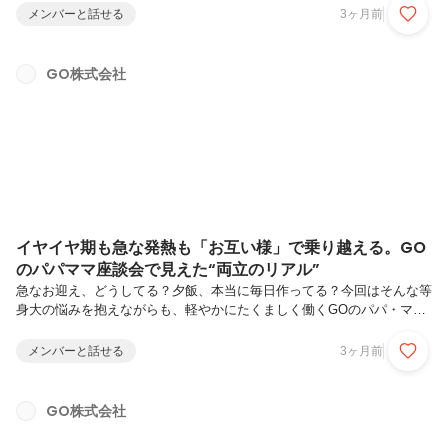
み」と向き合いながら、「会社が100年先も強くあり続ける」ために、
メンバーと話せる
3ヶ月前
GOがいま何に投資し、どんな仕組みをつくろうとしているのか。ヒュ
ーマンリソース本部の中でL&DグループGMを務める宮野に話を聞きま
した。宮野 美奈子 ヒューマンリソース本部 人事部 L&Dグループ GM
GO株式会社
新卒でリンクアンドモチベーションに入社し、組織・人材開発領域のソ
リューション営業、人事制度・理念体系のコンサルティング、エンゲー
ジメント...
イヤイヤ期も急な発熱も「お互い様」で乗り越える。GO
のパパママ座談会で見えた“両立のリアル”
急なお迎え、どうしてる？夕飯、本当に毎日作ってる？今回はそんな等
身大の悩みを抱えながらも、軽やかにたくましく働くGOのパパ・ママ
社員4名が集まりました。きれいごとだけじゃない、相談と助け合いが
日常に根づく、「お互い様」の空気をお届けします。取材中も「それ分
メンバーと話せる
3ヶ月前
かる…」の相づちがあちこちから飛ぶ、そんな座談会になりました。野
口 真季 プロダクトマネジメント本部 プロダクトマネジメント部 プロ
ダクトマネジメント1Gゲーム・エンタメ企業のプロデューサーを経
GO株式会社
て、2020年GOにPdM（プロダクトマネージャー）として入社。【家
庭】もうすぐ6歳の息子のママ。夜ふかしする息子に合わせて、一緒に