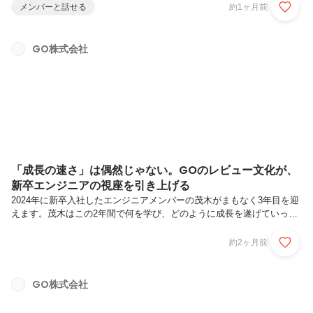
た。次なる舞台に選んだのはGO。現在は「パブリックアフェアーズ
メンバーと話せる
約1ヶ月前
（PA）」として、事業設計の提案から現場のオペレーション構築まで
を一気通貫で牽引する、いわば「事業の推進エンジン」そのものを担い
ます。11年間の官僚キャリアを経て、なぜいまGOという場所を選んだ
GO株式会社
のか。そして、あらゆる境界を越えて突き進む木本さんが、その先に見
据える「10年後の景色」について聞きました。木本 悠太ビジネス企画
部 公共企画2グ...
「成長の速さ」は偶然じゃない。GOのレビュー文化が、
新卒エンジニアの視座を引き上げる
2024年に新卒入社したエンジニアメンバーの茂木がまもなく3年目を迎
えます。茂木はこの2年間で何を学び、どのように成長を遂げていった
のか。今回は、開発本部を率いる執行役員の惠良とともに、茂木の2年
間を振り返りながら、GOの若手エンジニアが難所に入っていくための
約2ヶ月前
ヒントを探ります。茂木 貴紀 開発本部 ソフトウェア開発統括部 バ
ックエンド開発部大学を休学し、医療系スタートアップでエンジニアイ
ンターンとして開発にフルコミット。その他にも複数社でのインターン
GO株式会社
を通じてプロダクト開発の現場を経験し、2024年4月にGOへ新卒入
社。バックエンド開発を担いながら、有志の技術広報チームとしてテッ