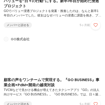
バリューを“日々の行動”にする。新卒1年目が始めた浸透
プロジェクト
GOでバリュー浸透プロジェクトを発案・推進したのは、なんと新卒1
年目のメンバーでした。彼女はなぜバリューの浸透に課題を抱き、プロ
ジェクトを形にしていったのか。そして、プロジェクトを通じて、現場
の会話や行動にどんな“変化の兆し”が生まれたのか。今回は、新卒1年
メンバーと話せる
5ヶ月前
目の清水に加え、共に推進した先輩メンバーにも話を聞きました。発案
者の視点だけでなく、受け手側にどう波及し、自走していったのか――
そのプロセスを紐解きます。法人事業本部 法人事業部 法人マーケティ
GO株式会社
ンググループ清水 渚広島県出身。法人事業本部 法人マーケティングG
にて、『GO BUSINESS』のインサイドセールスを担当。大学では大学
一...
顧客の声をワンチームで実現する。『GO BUSINESS』事
業企画×PdM×開発の越境対談
TVCMなどで見かける機会が増えてきたタクシーアプリ『GO』の法人
向けサービス『GO BUSINESS』。『GO BUSINESS』では、日々届く
顧客の声を起点に、事業企画・PdM・エンジニアが同じ場で議論し、
仕様に落とし、最短で機能として届ける——そんなワンチーム運用でプ
メンバーと話せる
5ヶ月前