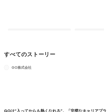
すべてのストーリー
【会長×社長対談】Valueアップデー
GO役員が考える、GOのV
ト！次の未来へGOするための、GOら
GO株式会社
固定された投稿
しい働き方・価値観
固定された投稿
GOは“入ってからも熱くなれる”。「完璧なキャリアプラ