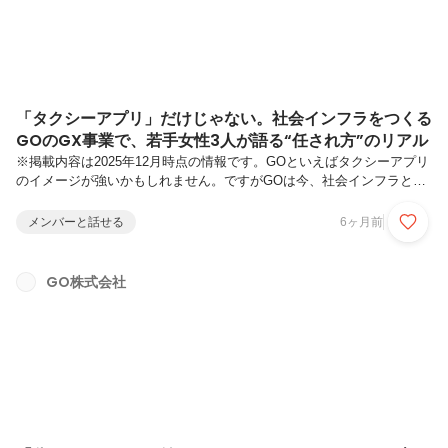
「タクシーアプリ」だけじゃない。社会インフラをつくる
GOのGX事業で、若手女性3人が語る“任され方”のリアル
※掲載内容は2025年12月時点の情報です。GOといえばタクシーアプリ
のイメージが強いかもしれません。ですがGOは今、社会インフラとし
て事業領域を広げています。本記事では、特定の職種に限らず「GOの
事業の広がり」や「若手の任され方」を知りたい方に向けて、GXの現
メンバーと話せる
6ヶ月前
場からその一端を紐解くものです。モビリティの脱炭素化に向け
た“GX（グリーントランスフォーメーション）”の取り組みを動かして
いるのは、大手メーカーや電力会社など異業界から飛び込んできた若手
GO株式会社
女性たち。なぜ彼女たちは、慣れ親しんだ環境を離れて新しい領域に挑
んだのか。GOで働くやりがいから、オフのクリスマス会の話まで、等
身大トークをお届...