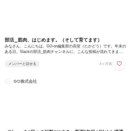
読書やゲーム...
部活_筋肉、はじめます。（そして育てます）
みなさん、こんにちは。GO-on編集部の高堂（たかどう）です。年末の
ある日。Slackの部活_筋肉チャンネルに、こんな投稿が流れてきまし
た。年末に共有された、道谷部長の“筋賀新年”宣言（Slackチャンネル
「#部活_筋肉」より）「謹賀新年 新春！体力測定の巻！！」……も
メンバーと話せる
4ヶ月前
うこの時点で最高ですね。“筋賀新年”の号令とともに、部活_筋肉の記
念すべき初回活動が動き出しました。今回の記事は、そんな 部活_筋肉
の「これからの成長記録」を追いかけていくための初回記事です。初回
GO株式会社
の参加者は、部署ばらばらの社員8名。しかも、役員やグループ会社取
締役も参加するという多様さ。会場はというと……雑居ビルのレンタ...