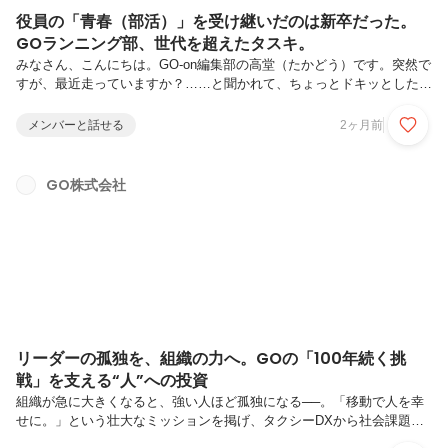
役員の「青春（部活）」を受け継いだのは新卒だった。
GOランニング部、世代を超えたタスキ。
みなさん、こんにちは。GO-on編集部の高堂（たかどう）です。突然で
すが、最近走っていますか？……と聞かれて、ちょっとドキッとした
方。仲間です（笑）。GOには、部署も年次も関係なく“ただ一緒に走
る”ことで距離が近づいていく部活があります。その名も 「ランニング
メンバーと話せる
2ヶ月前
部」。しかもこの部活、ただの健康活動だけではございません。役員が
立ち上げた部活を、新卒1年目が部長として受け継ぐ——そんな「バト
ンの物語」まで続いています。今回は、新卒1年目でランニング部の新
GO株式会社
部長・安藤さんと部員3名に、部活の魅力を語ってもらいました。それ
では、GO〜！🏃‍♀️🏃‍♂️GOの部活動とは社内コミュニケーション活性化を
目...
リーダーの孤独を、組織の力へ。GOの「100年続く挑
戦」を支える“人”への投資
組織が急に大きくなると、強い人ほど孤独になる──。「移動で人を幸
せに。」という壮大なミッションを掲げ、タクシーDXから社会課題の
解決へと突き進むGO株式会社。急成長の裏側で生まれる「組織の痛