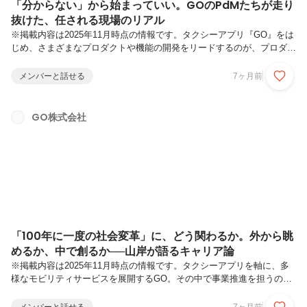
「分からない」から始まっていい。GOのPdMたちが走り
抜けた、任される現場のリアル
※掲載内容は2025年11月時点の情報です。タクシーアプリ『GO』をは
じめ、さまざまなプロダクトや機能の開発をリードするのが、プロダク
トマネージャー（以下、PdM）です。今回は、キャリアも担当領域も
バラバラな4人のPdMが集まり、「どんなふうに任されて」「どんなふ
メンバーと話せる
7ヶ月前
うに鍛えられてきたのか」をざっくばらんに語ってもらいました。
「GOのPdMとして働く」ということをリアルに知りたい方は、ぜひご
覧ください！ハードだけど、その分“任されて成長できる”PdM組織で、
GO株式会社
自分も変化の真ん中に飛び込みたくなる一篇です。プロダクトマネジメ
ント本部 プロダクトマネジメント部 プロダクトマネジメント3グルー
プ G...
「100年に一度の社会変革」に、どう関わるか。外から眺
めるか、中で創るか──山岸が語るキャリア論
※掲載内容は2025年11月時点の情報です。タクシーアプリを軸に、多
様なモビリティサービスを展開するGO。その中で事業推進を担うの
が、GOアプリ事業本部 プロジェクトマネジメント室 室長 山岸です。
入社直後から、経営陣直下の重要プロジェクトを牽引し、現在は室長と