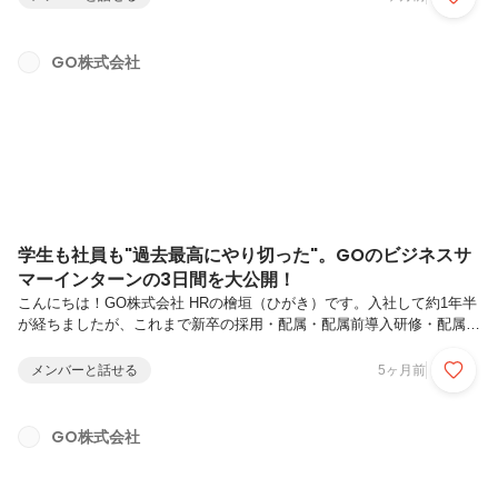
ロダクトを前に進めています。今回は、法人事業を推進する事業企画と
セールス、PdM、エンジニアが参加。「なぜその機能が必要なのか」
から掘り下げ、多くの企業にとって使いやすい形に整え、実装までつな
GO株式会社
げていくプロセスを、対談形式で紐解きます。顧客課題からプロダクト
を育てたい方、職種を超えて事業を動かしたい方は、ぜひご覧くださ
い...
学生も社員も"過去最高にやり切った"。GOのビジネスサ
マーインターンの3日間を大公開！
こんにちは！GO株式会社 HRの檜垣（ひがき）です。入社して約1年半
が経ちましたが、これまで新卒の採用・配属・配属前導入研修・配属後
のFU研修まで、一気通貫で携わらせていただいてきました。GO株式会
社では、23新卒から新卒採用を開始し、現在は3期生までの新卒メンバ
メンバーと話せる
5ヶ月前
ーが各フィールドで大活躍しています。「移動で人を幸せに。」という
ミッションのもと、タクシーアプリ『GO』をはじめ ”移動”にまつわる
複数の事業・サービスを通じて、社会インフラの変革といっても過言で
GO株式会社
はないほど、世の中を大きく動かすチャレンジを続けている、まさに今
が面白いフェーズです。そんな中で私は、今の新卒がもっと輝ける機会
を一緒...