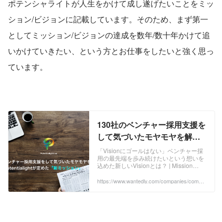
ポテンシャライトが人生をかけて成し遂げたいことをミッ
ション/ビジョンに記載しています。そのため、まず第一
としてミッション/ビジョンの達成を数年/数十年かけて追
いかけていきたい、という方とお仕事をしたいと強く思っ
ています。
130社のベンチャー採用支援を
して気づいたモヤモヤを解決
すべく Potentialightが定めた
「Visionにゴールはない」ベンチャー採
用の最先端を歩み続けたいという想いを
「新ミッション」とは？ |
込めた新しいVisionとは？ | Mission
Mission Vision
Vision 130社のベンチャー採用支援をし
て気づいたモヤモヤを解決すべく
https://www.wantedly.com/companies/compa
ny_137060/post_articles/193300
Potentialightが定めた「新ミッション」
とは？ | Mission Vision 新規サービスと
してスタートアップ向けの人事領域の支
援 立ち上げませんか？ ◆「HR partner」
というHR業界における新しい概念を提