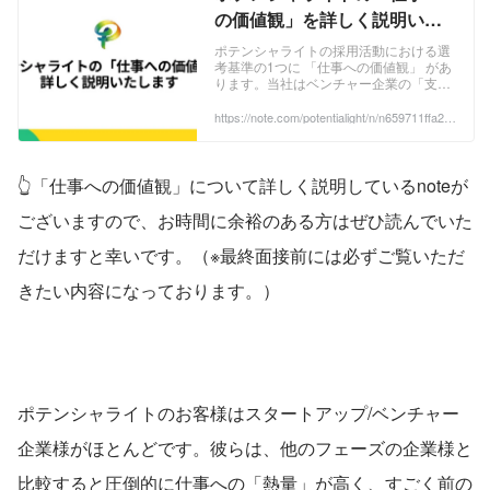
の価値観」を詳しく説明いた
します｜kazuki yamane
ポテンシャライトの採用活動における選
考基準の1つに 「仕事への価値観」 があ
Potentialight｜note
ります。当社はベンチャー企業の「支援
者」として、そして当社自身がベンチャ
ー企業であること。また、代表の僕が仕
https://note.com/potentialight/n/n659711ffa20
4
事が好きであり、永続的に自己成長をし
ていきたい、と言う思いから当社にジョ
インいただくメンバーはこの「仕事への
価値観」がマッチしていないと双方にお
👆「仕事への価値観」について詳しく説明しているnoteが
いて幸せになれないと思い、掲げていま
す。 ...
ございますので、お時間に余裕のある方はぜひ読んでいた
だけますと幸いです。（※最終面接前には必ずご覧いただ
きたい内容になっております。）
ポテンシャライトのお客様はスタートアップ/ベンチャー
企業様がほとんどです。彼らは、他のフェーズの企業様と
比較すると圧倒的に仕事への「熱量」が高く、すごく前の