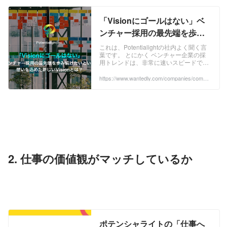
唱する スタートアップ×HR支援企業 ポ
テンシャライトはスタートアップ/ベ
「Visionにゴールはない」ベ
ンチャー採用の最先端を歩み
続けたいという想いを込めた
これは、Potentialightの社内よく聞く言
葉です。 とにかく ベンチャー企業の採
新しいVisionとは？ | Mission
用トレンドは、非常に速いスピードで変
Vision
化 しています。このスピード感について
いけないと、採用コンサルティング企業
https://www.wantedly.com/companies/compa
ny_137060/post_articles/193309
としては価値がないものになると思って
います。 先日、Potentialightの新しい
Missionについての記事をupしました。
...
2. 仕事の価値観がマッチしているか　
ポテンシャライトの「仕事へ