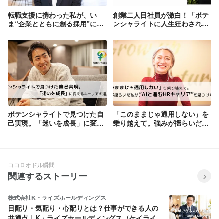
転職支援に携わった私が、い
創業二人目社員が激白！「ポテ
ま“企業とともに創る採用”に挑
ンシャライトに人生狂わされ
む理由
た」その真相は・・・
ポテンシャライトで見つけた自
「このままじゃ通用しない」を
己実現。「迷いを成長」に変え
乗り越えて。強みが揺らいだ私
るキャリアの選択。
が、“AIと進むHRキャリア”を見
つけたわけ。
ココロオドル瞬間
関連するストーリー
株式会社K・ライズホールディングス
目配り・気配り・心配りとは？仕事ができる人の
共通点｜K・ライズホールディングス（ケイライ