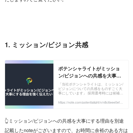
1. ミッション/ビジョン共感　
ポテンシャライトがミッショ
ン/ビジョンへの共感を大事に
する理由を強く伝えたい｜
「当社ポテンシャライトは、ミッション/
ビジョンについての共感をものすごく大
kazuki yamane Potentialight
事にしています」 採用選考時には候補者
｜note
様に強くお伝えするようにしています。
また、自社のメンバーに対しても頻度高
https://note.com/potentialight/n/n8c6eee0efd2
d
くその旨は共有しており、少なからず当
社メンバーはその旨を理解してもらって
いるかと思います。 ...
👆ミッション/ビジョンへの共感を大事にする理由を別途
記載したnoteがございますので、お時間に余裕のある方は