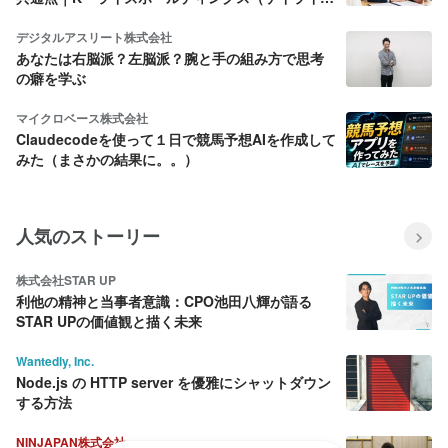
ズ)
デジタルアスリート株式会社
あなたは右脳派？左脳派？腕と手の組み方で思考
の癖を学ぶ
マイクロベース株式会社
Claudecodeを使って１日で競馬予想AIを作成して
みた（まさかの結果に。。）
人気のストーリー
株式会社STAR UP
利他の精神と当事者意識：CPO池田八輝が語る
STAR UPの価値観と描く未来
Wantedly, Inc.
Node.js の HTTP server を優雅にシャットダウン
する方法
NINJAPAN株式会社