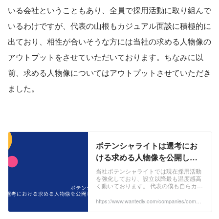
いる会社ということもあり、全員で採用活動に取り組んで
いるわけですが、代表の山根もカジュアル面談に積極的に
出ており、相性が合いそうな方には当社の求める人物像の
アウトプットをさせていただいております。ちなみに以
前、求める人物像についてはアウトプットさせていただき
ました。
ポテンシャライトは選考にお
ける求める人物像を公開して
おります。 | 株式会社ポテンシ
当社ポテンシャライトでは現在採用活動
を強化しており、設立以降最も温度感高
ャライト
く動いております。 代表の僕も自らカジ
ュアル面談に積極的に出ており、相性が
合いそうな方には当社の求める人物像の
https://www.wantedly.com/companies/compa
ny_137060/post_articles/359427
アウトプットをしています。毎回、面談
の中で口頭でお伝えしていたので、しっ