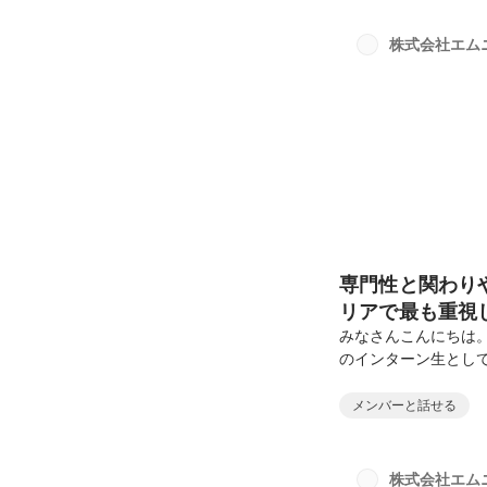
ル改善やC/C++組
エンジニアとして、F
株式会社エム
針 純氏これまでのキ
専門性と関わり
リアで最も重視
みなさんこんにちは
のインターン生とし
事です！リアルな声
すと幸いです。▼プロフィ
メンバーと話せる
学科卒業。新卒で20
ンテンツ作成やmedi
を活用し、マーケテ
株式会社エム