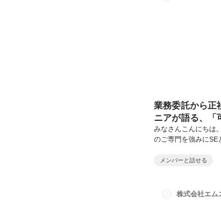
でのキャリア大学在学
業務委託から正社
ニアが語る、「
みなさんこんにちは
のご専門を強みにS
事です！業務委託か
いたので、どうぞ最
メンバーと話せる
真暉／Masaki K
はロボット工学を専
工学の知見を活かし
株式会社エム
川 真暉氏これまでの