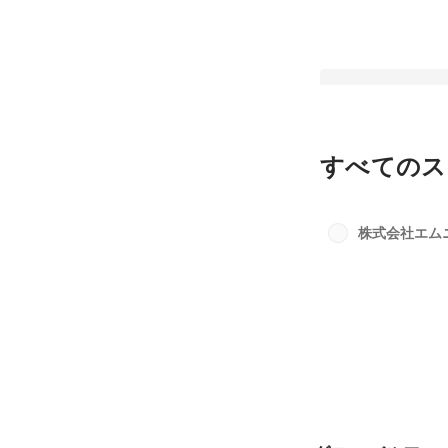
すべてのス
リニューアルしたエ
スに潜入レポート！
株式会社エム
固定された投稿