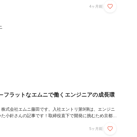
バーが集結！今回はその様子について、たくさんの写真と共にレ
4ヶ月前
！2026年3月21日。エムニにとって初めてとなる「半期全社
ました。今回の拠点は京都。「京都大学発AIスタートアッ
に立ち返り、創業メンバーが学生時代を長く過ごしたこの地で
ニ
ました。当日は、北は北海道から南は沖縄まで、全...
む–フラットなエムニで働くエンジニアの成長環
。株式会社エムニ藤田です。入社エントリ第9弾は、エンジニ
いた小針さんの記事です！取締役直下で開発に挑むため京都移
の、リアルな声をお聞かせいただいたので、どうぞ最後までお
です。▼プロフィール小針 純／Jun Kobari湘南工科大学
5ヶ月前
検出AI開発およびネットワーク／サーバ運用に従事。AIモデ