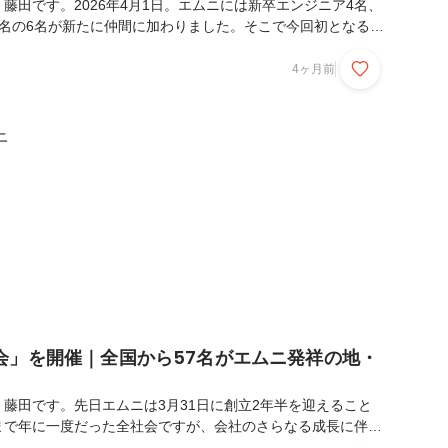
藤田です。2026年4月1日。エムニには新卒エンジニア4名、
2名の6名が新たに仲間に加わりました。そこで今回初となる、
インのハイブリッドスタイルでの入社式を開催しました。今回
ジュールに沿って、徹底レポートをお届けします📣開式の辞待
4ヶ月前
いよいよスタート。本社東京オフィス、京都オフィス、そして
上に、全国からメンバーが集まり、少しの緊張感とともに静かに幕を
後の様子。画面越しに全国のメンバーが集まります代表取締役
ニ
表取締役CEO下野からのメッセージ。...
会」を開催｜全国から57名がエムニ発祥の地・
藤田です。先日エムニは3月31日に創立2年半を迎えること
まで年に一度だった全社会ですが、会社のさらなる成長に伴い
なる半期全社会を実施いたしました。京都という地に全国各地