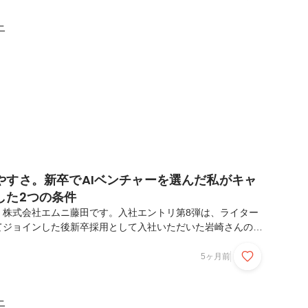
込み、Linuxサーバ運用を経験。現在はエムニにてフルスタック
astAPIを用いたバックエンド実装中心のWeb開発を行う。小
ニ
ャリア大学では情報工学を専...
やすさ。新卒でAIベンチャーを選んだ私がキャ
した2つの条件
。株式会社エムニ藤田です。入社エントリ第8弾は、ライター
てジョインした後新卒採用として入社いただいた岩崎さんの記
をお聞かせいただいたので、どうぞ最後までお読みいただけま
ール岩崎 秀明／Hideaki Iwasaki同志社大学文学部英文
5ヶ月前
25年株式会社エムニ入社。SEOを活用し競合分析を行ったコ
um運用の経験をもつ。Python及びAI技術を用いたデータ分析
ィングおよびセールスなど幅広く従事。岩崎 秀明 氏これま
ニ