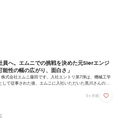
中から、業務委託の形で記...
員へ。エムニでの挑戦を決めた元SIerエンジ
可能性の幅の広がり、面白さ」
。株式会社エムニ藤田です。入社エントリ第7弾は、機械工学
Eとして従事された後、エムニに入社いただいた黒川さんの記
ら正社員へと、現在に至るまでのリアルな声をお聞かせいただ
後までお読みいただけますと幸いです。▼プロフィール黒川
5ヶ月前
urokawa明治大学大学院理工学研究科機械工学専攻修了。大学院で
攻し、強化学習を用いたロボットの運動生成に取り組む。機械
、製造業の業務効率化と生産性向上を目指した開発に従事。黒
ニ
キャリア大学・大学院では機械工学を専攻し、...