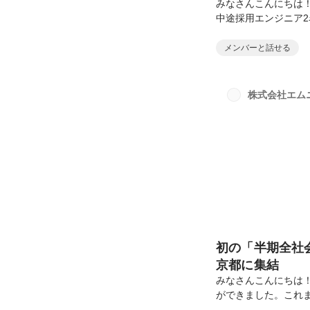
みなさんこんにちは！
中途採用エンジニア
オンライン・オフラ
は当日のタイムスケ
メンバーと話せる
ちに待った入社式が
Google Meet
開けました。開始直
株式会社エム
挨拶・祝辞続いて、代
初の「半期全社
京都に集結
みなさんこんにちは！
ができました。これ
今回初の京都開催と