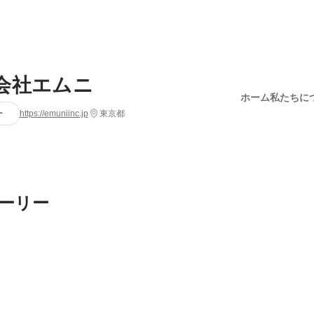
会社エムニ
ホーム
私たちに
ー
https://emuniinc.jp
東京都
ーリー