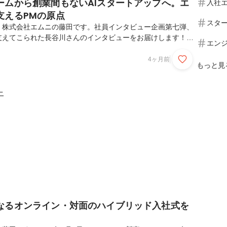
ームから創業間もないAIスタートアップへ。エ
入社
支えるPMの原点
スタ
。株式会社エムニの藤田です。社員インタビュー企画第七弾、
支えてこられた長谷川さんのインタビューをお届けします！た
エン
に歴史を振り返り、エムニに対する思いや今後の展望について
おりますので、どうぞ最後までお読みいただけますと幸いで
4ヶ月前
もっと見
 優太／Yuta Hasegawa株式会社エムニ Project
塾大学在学中、松尾研究所など複数企業にてAIの社会実装及びデー
として携わる。PwCアドバイザリー合同会社に入社しコンサル
ニ
2024年株式会社エムニに参画...
となるオンライン・対面のハイブリッド入社式を