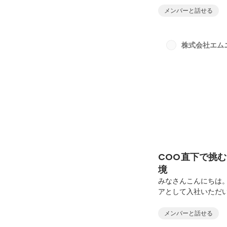
から57名ものメン
メンバーと話せる
ポートをお届けします
会」が無事に開催され
プ」としてのルーツ
株式会社エム
開催することが決まり
COO直下で挑
境
みなさんこんにちは
アとして入社いただ
住を決めた小針さん
読みいただけますと幸い
メンバーと話せる
卒。大学卒業後、物体