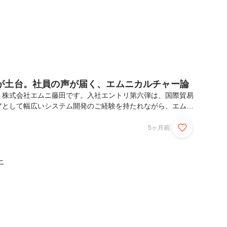
が土台。社員の声が届く、エムニカルチャー論
。株式会社エムニ藤田です。入社エントリ第六弾は、国際貿易
アとして幅広いシステム開発のご経験を持たれながら、エムニ
いただいたサンギさんの記事です！日本への就職を決めてから
現在に至るまでのリアルな声をお聞かせいただいたので、どう
5ヶ月前
だけますと幸いです。▼プロフィールイ サンギ／Sanggi
る業務自動化ツールの自社開発をきっかけにキャリアをスター
からPOS・発注システムといった大規模業務システム、大手企
ニ
盤でのAI活用など、フロントからインフラまで...