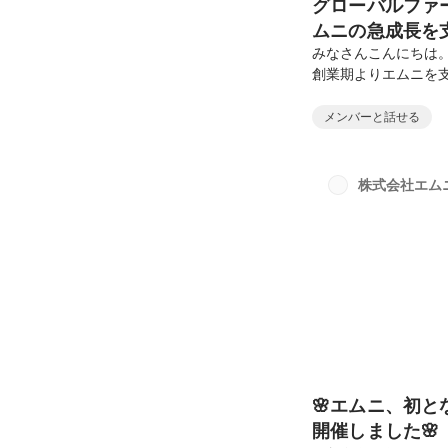
グローバルファ
ムニの急成長を
みなさんこんにちは
創業期よりエムニを
くさんの写真ととも
も語っていただいて
メンバーと話せる
す。▼プロフィール長谷川
manager慶應義
タサイエンティスト
株式会社エム
ティングに従事した後、
🌸エムニ、初
開催しました🌸