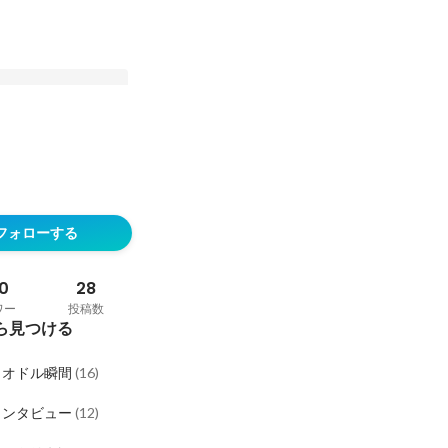
ァームから創業間もな
アップへ。エムニの急
フォローする
Mの原点
0
28
ワー
投稿数
ら見つける
ロオドル瞬間
(
16
)
インタビュー
(
12
)