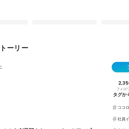
トーリー
ムニ京都オフィ
「Forbes JAPAN 30 UNDER 30
グローバルフ
2025」に株式会社エムニ 代表 下野
いAIスタート
ニ
祐太が選出
成長を支えるP
固定された投稿
最新順で表示
2,35
フォロ
タグか
ココ
社員