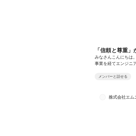
「信頼と尊重」
みなさんこんにちは
事業を経てエンジニ
に正社員として入社
フルリモートで働く
メンバーと話せる
ぞ最後までお読みいた
Lee貿易事業におけ
ト。モバイルアプリ
株式会社エム
業のDX案件やGCP基