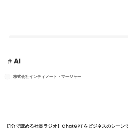
AI
株式会社インティメート・マージャー
【1分で読める社長ラジオ】デジタル人材とSaasビジネスモデル
最新順で表示
【1分で読める社長ラジオ】ChatGPTをビジネスのシーン