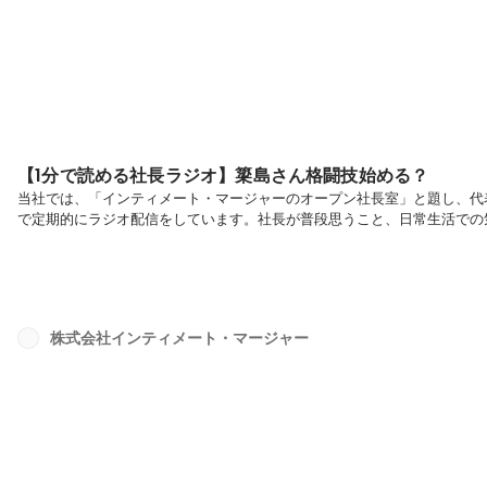
【1分で読める社長ラジオ】簗島さん格闘技始める？
当社では、「インティメート・マージャーのオープン社長室」と題し、代表で
で定期的にラジオ配信をしています。社長が普段思うこと、日常生活での
てお届けしていきます。是非ご覧ください！今回のテーマ：【簗島さん格
から家族によく「格闘技を習うこと」を求められるんですよね。最近でも
ばならないことの一つが、家族を守り健康を維持することだと諭されたん
（近接格闘術の一...
株式会社インティメート・マージャー