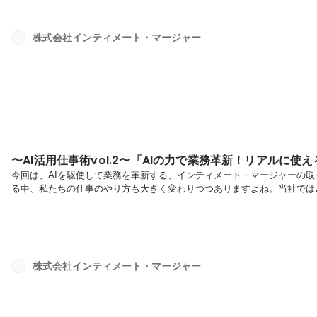
セミナーの音声を基にした記事作成・WEBマーケティング界隈の専門用
これらの業務は、情...
株式会社インティメート・マージャー
〜AI活用仕事術vol.2〜「AIの力で業務革新！リアルに使
今回は、AIを駆使して業務を革新する、インティメート・マージャーの取
る中、私たちの仕事のやり方も大きく変わりつつありますよね。当社では
きます！▷ AIツールと活用方法AIツールの多様な活用方法を探る中で
んは、セミナーやSpotifyで配信されるラジオ番組の記事化、営業議事録
ています。それぞれどのような課題があり、AIツールをどのように活用
営...
株式会社インティメート・マージャー