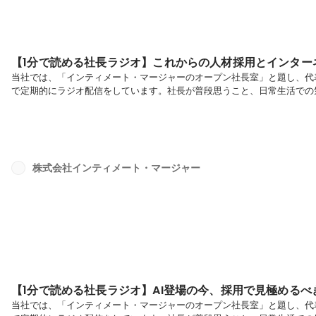
【1分で読める社長ラジオ】これからの人材採用とインター
当社では、「インティメート・マージャーのオープン社長室」と題し、代表で
で定期的にラジオ配信をしています。社長が普段思うこと、日常生活での
てお届けしていきます。是非ご覧ください✨今回のテーマ：【これからの
簗島：よく考えてみると、採用する人物をどのように選ぶべきかを再考す
ことは、自社でしか補えない能力を定義した上で、その能力を育成するこ
わせて採用フロー...
株式会社インティメート・マージャー
【1分で読める社長ラジオ】AI登場の今、採用で見極めるべ
当社では、「インティメート・マージャーのオープン社長室」と題し、代表で