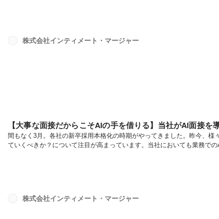
伺いました！日々の業務における課題とその解決策、そして最先端のAI
目次▷業務の現状とツールの選定▷具体的な活用方法▷得られた効果▷今
▷業務の現状...
株式会社インティメート・マージャー
【大事な面接だからこそAIの手を借りる】当社がAI面接を
間もなく3月。各社の新卒採用本格化の時期がやってきました。昨今、様々
ていくべきか？について注目が高まっています。当社においても業務での
考からAI面接を導入しています。書類選考に合格した学生の方々には、人
てもらう仕組み。改めて、AI面接導入にはどんな意図があるのか？この場
は、AI面接の仕組みについて。当社では、株式会社タレントアンドアセ
発行したU...
株式会社インティメート・マージャー