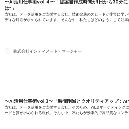
〜AI活用仕事術vol.４〜「提案書作成時間が1日から30分に！“
は”」
当社は、データ活用をご支援する会社。技術発展のスピードが非常に早い
ディな対応が求められています。そんな中、私たちはどのようにして効率
るのでしょうか？今回は、「提案書作成」を担当する同期の石川さんにイ
そして最先端のAIツールをどう活用しているのかについてお伝えします
AIツールの選定▷具体的な活用方法▷効果と課題▷AIツールを最大限活
代ビジネスにおい...
株式会社インティメート・マージャー
〜AI活用仕事術vol.3〜「時間削減とクオリティアップ：
当社は、データ活用をご支援する会社。そのため、WEBマーケティング
ードと質が求められる現代。そんな中、私たちが効率的で高品質なコンテ
「記事作成業務」を担当する同期の石井さんにインタビューし、日々の課
お伝えします！▷業務の現状とAIツールの選定「記事作成」では、主に