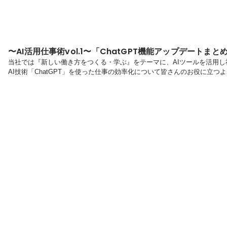
〜AI活用仕事術vol.1〜「ChatGPT機能アップデートまと
当社では『新しい働き方をつくる・学ぶ』をテーマに、AIツールを活用
AI技術「ChatGPT」を使った仕事の効率化について皆さんのお役に立
回ということで、先日、openAI社によって発表された「ChatGPT」
も使いたい機能！３選」を皆さんにお伝えしたいと思います！1.New!「GPTs」
たいのが「GPTs」。こちらは日常生活や特定のタスクに特化したChatGPT