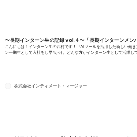
〜長期インターン生の記録 vol.４〜「長期インターンメンバー
こんにちは！インターン生の西村です！『AIツールを活用した新しい働
ン一期生として入社をし早4か月。どんな方がインターン生として活躍し
と思います。まずはこちらのお二方！■プロフィール氏名：真理子さん所
名：石川さん所属：ビジネス職インターン専攻：経済学インターンシップ
ライターや編集者の経験をし自身でもWEBサイトを運営していたのですが
能性を実感しま...
株式会社インティメート・マージャー