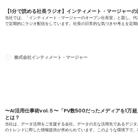
【1分で読める社長ラジオ】インティメート・マージャーの
当社では、「インティメート・マージャーのオープン社長室」と題し、代表で
で定期的にラジオ配信をしています。社長の日常的な気づきや考えを定期
い！今回のテーマ：【インターネット上の人格や仕事について／インティ
の】簗島：弊社インティメート・マージャーでは中途・新卒採用問わず最
めの10分は双方の自己紹介、次の30分は質疑応答、最後の20分は応募
として疑問...
株式会社インティメート・マージャー
〜AI活用仕事術vol.５〜「PV数500だったメディアを1
とは？
当社は、データ活用をご支援する会社。データの主な活用先であるデジタ
のトレンドに即した情報提供が求められています。このような環境下で、
ツ制作に励んでいるのでしょうか？今回は「Shopifyのアプリを紹介す