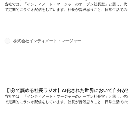
当社では、「インティメート・マージャーのオープン社長室」と題し、代表で
で定期的にラジオ配信をしています。社長が普段思うこと、日常生活での
てお届けしていきます。是非ご覧ください！今回のテーマ：【ChatGP
データを扱う業務全般に携わっていますが、記事を書く、という業務にお
積したデータに基づいて意思決定やアクションを行うこと）に書く、とい
ずっとクロ...
株式会社インティメート・マージャー
【1分で読める社長ラジオ】AI化された世界において自分
当社では、「インティメート・マージャーのオープン社長室」と題し、代表で
で定期的にラジオ配信をしています。社長が普段思うこと、日常生活での
てお届けしていきます。是非ご覧ください！今回のテーマ：【AI化され
島：最近、生成AIの使用を止めようといったChatGPTの悲観論が出回っ
における「個人情報保護のための規則」のこと）にも、違反しているので
られ...