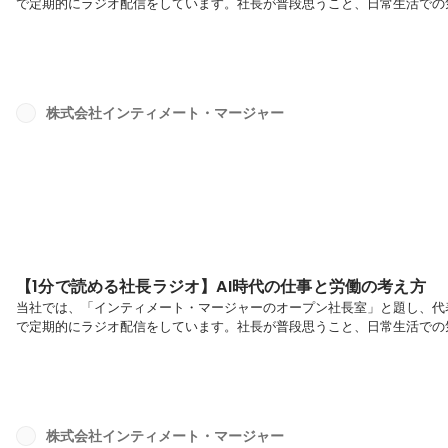
で定期的にラジオ配信をしています。社長が普段思うこと、日常生活での
てお届けしていきます。是非ご覧ください！今回のテーマ：【AI登場の
ChatGPTやNotionを使って働くことが非常に楽しく感じるんですよね。
と内容を膨らませてくれるんですよ。（※Notionには、Notion AIオプシ
株式会社インティメート・マージャー
【1分で読める社長ラジオ】AI時代の仕事と労働の考え方
当社では、「インティメート・マージャーのオープン社長室」と題し、代表で
で定期的にラジオ配信をしています。社長が普段思うこと、日常生活での
てお届けしていきます。是非ご覧ください！今回のテーマ：【AI時代の
ミナーに力を入れているんですよね。というのも、セミナーを開くと約30
トが取れるんですよ。また、アウトバンドコールからもアポイントメント取
コール...
株式会社インティメート・マージャー