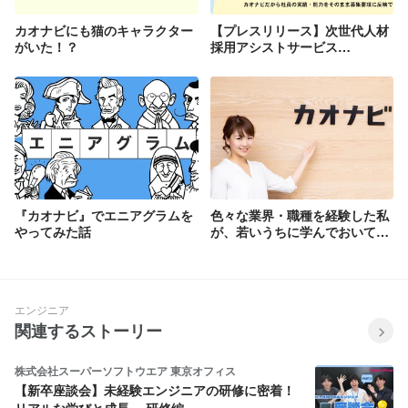
カオナビにも猫のキャラクター
【プレスリリース】次世代人材
がいた！？
採用アシストサービス
「TALENT FINDER」開発。リ
クルートキャリア「リクナビ
HRTech 転職スカウト」と連携
し8月23日（木）よりサービス
開始。
『カオナビ』でエニアグラムを
色々な業界・職種を経験した私
やってみた話
が、若いうちに学んでおいて本
当によかったこと
エンジニア
関連するストーリー
株式会社スーパーソフトウエア 東京オフィス
【新卒座談会】未経験エンジニアの研修に密着！
リアルな学びと成長 ～研修編～