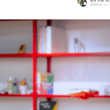
栗原 志保, 鈴
採用担当, エ
栗原 志保
シェルフィー株式会社 / 採用担当