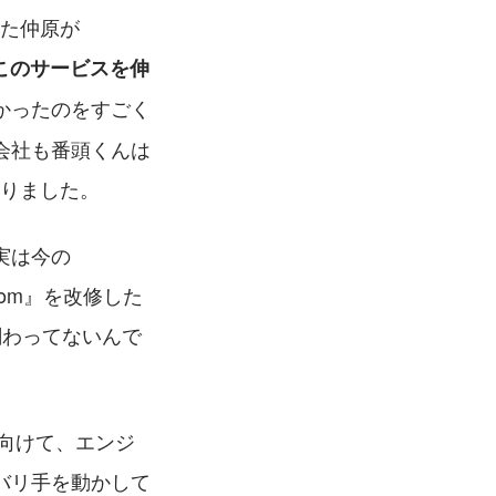
いた仲原が
てこのサービスを伸
かったのをすごく
会社も番頭くんは
になりました。
実は今の
com』を改修した
関わってないんで
スに向けて、エンジ
バリ手を動かして