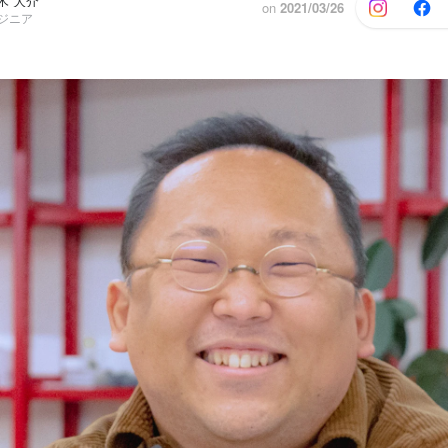
木 大介
on
2021/03/26
ンジニア