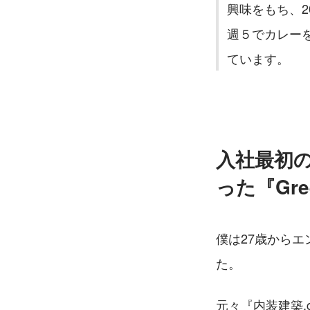
興味をもち、2
週５でカレー
ています。
入社最初
った『Gre
僕は27歳からエ
た。
元々『内装建築