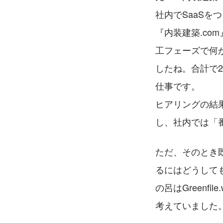
社内でSaaSを
『内装建築.co
工フェーズで何
したね。合計で
仕事です。
ヒアリングの結
し、社内では「
ただ、そのとき既に
るにはどうして
の呂はGreenf
考えていました