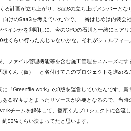
つくる計画が立ち上がり、SaaSの立ち上げメンバーと
m』向けのSaaSを考えていたので、一番はじめは内装会
がペインかを判明しに、今のCPOの石川と一緒にヒアリ
20社くらい行ったんじゃないかな。それがシェルフィー
果、ファイル管理機能等を含む施工管理をスムーズにす
番頭くん（仮）」と名付けてこのプロジェクトを進める
『Greenfile.work』のβ版を運営していたんです
もある程度まとまったリソースが必要となるので、当時
ile.workチームを解体して、番頭くんプロジェクトに合
。約90%くらい決まってたと思います。