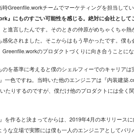
Greenfile.workチームでマーケティングを担当して
ile.work』にものすごい可能性を感じる。絶対に会社とし
」と進言したんです。そのときの仲原がめちゃくちゃ熱
も感化されました。そこからはもう早かったです。僕も
reenfile.workのプロダクトづくりに向き合うこと
ものを基準に考えると僕のシェルフィーでのキャリアは
e.work』一色ですね。当時いた他のエンジニアは『内装建築.
ていたりするのですが、僕だけ他のプロダクトには全く
e.work』を作ると決まってからは、2019年4月の本リリー
ような立場で実際には僕も一人のエンジニアとしてバリ