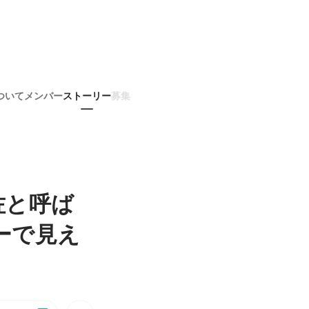
ついて
メンバー
ストーリー
募集
佐と呼ば
ーで見え