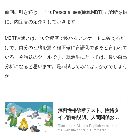
前回に引き続き、「16Personalities(通称MBTI)」診断を軸
に、内定者の紹介をしていきます。
MBTI診断とは、10分程度で終わるアンケートに答えるだ
けで、自分の性格を驚く程正確に言語化できると言われて
いる、今話題のツールです。就活生にとっては、良い自己
分析になると思います。是非試してみてはいかがでしょう
か。
無料性格診断テスト、性格タ
イプ詳細説明、人間関係およ
びキャリアのアドバイス |
Disclaimer: All non-English versions of
the website contain automated
16Personalities