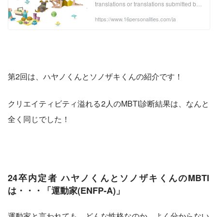
translations or translations submitted by
our users. They are not binding in any
way, are not guaranteed to be accurate,
https://www.16personalities.com/ja
and have no legal effect. The official text
is the English versi
第2回は、ハヤノくんとソノザキくんの紹介です！
クリエイティビティ溢れる2人のMBTI診断結果は、なんと
全く同じでした！
24卒内定者 ハヤノくんとソノザキくんのMBTI
は・・・「運動家(ENFP-A)」
運動家と言われても、どんな性格なのか、よく分からない