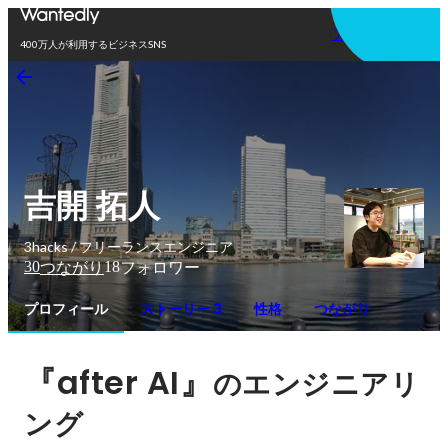
アプリを使う
400万人が利用するビジネスSNS
吉開 拓人
3hacks / フリーランスエンジニア
30
18
つながり
フォロワー
プロフィール
ストーリー 3
性格
つながり
『after AI』
のエンジニアリ
ング