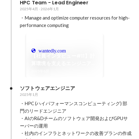
HPC Team - Lead Engineer
2025年4月
-
2026年1月
・Manage and optimize computer resources for high-
performance computing
wantedly.com
【社員インタビュー#11】計
算環境を支えるエンジニアリ
ングチーム | NABLAS
2025年6月
ソフトウェアエンジニア
2025年1月
・HPC (ハイパフォーマンスコンピューティング) 部
門のリードエンジニア

・AIのR&Dチームのソフトウェア開発およびGPUサ
ーバーの運用

・社内のインフラとネットワークの改善プランの作成