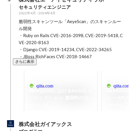
セキュリティエンジニア
2022年4月
-
2024年4月
脆弱性スキャンツール「AeyeScan」のスキャンルー
ル開発

・Ruby on Rails CVE-2016-2098, CVE-2019-5418, C
VE-2020-8163

・Django CVE-2019-14234, CVE-2022-34265

・JBoss RichFaces CVE-2018-14667
さらに表示
qiita.com
qiita.com
MongoDBにおけるNoSQLイ
AeyeSca
ンジェクション: 脆弱性の仕
は ～API
組みと対策 - Qiita
OWASP API
2023年11月
2023年7月
Top10に対応
株式会社ガイアックス