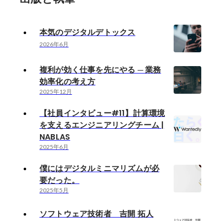
本気のデジタルデトックス
2026年6月
複利が効く仕事を先にやる ─ 業務
効率化の考え方
2025年12月
【社員インタビュー#11】計算環境
を支えるエンジニアリングチーム |
NABLAS
2025年6月
僕にはデジタルミニマリズムが必
要だった。
2025年5月
ソフトウェア技術者 吉開 拓人