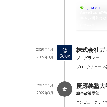
qiita.com
AeyeScanの
キャン機能でOWAS
Top10に対応～ -
2023年7月
株式会社ガ
2020年4月
-
2022年3月
プログラマー
ブロックチェーン
慶應義塾大学 |
2017年4月
-
2022年3月
総合政策学部
コンピュータサイ