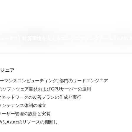
ー#11】計算環境を支えるエンジニアリングチーム | NABLA
ンジニア
フォーマンスコンピューティング) 部門のリードエンジニア

ムのソフトウェア開発およびGPUサーバーの運用

とネットワークの改善プランの作成と実行

メンテナンス体制の確立

ーザー管理の設計と実装

, AWS, Azureのリソースの棚卸し