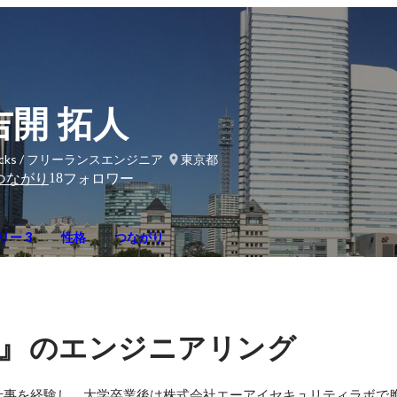
吉開 拓人
acks / フリーランスエンジニア
東京都
18
つながり
フォロワー
リー 3
性格
つながり
I』
のエンジニアリング
仕事を経験し、大学卒業後は株式会社エーアイセキュリティラボで