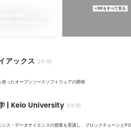
2022年12月
+3件をすべて見る
Web API診断とは ～APIス
P API Security
 Qiita
イアックス
2年間
を使ったオープンソースソフトウェアの開発
 Keio University
5年間
エンス・データサイエンスの授業を受講し、ブロックチェーンとP2