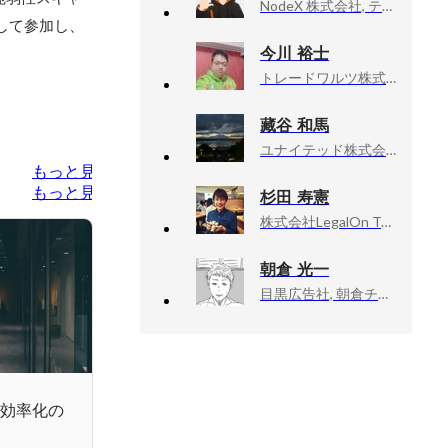
NodeX 株式会社, テックリード
として参加し、
今川 裕士
トレードワルツ株式会社, リードエンジニア
藏谷 和馬
ユナイテッド株式会社, 新規事業開発部
もっと見る
もっと見る
杉田 寿憲
株式会社LegalOn Technologies, Staff Software Engineer / Platform engineering tech lead
朝倉 光一
目黒広告社, 朝倉チーム／クリエイティブ・ディレクター
務効率化の