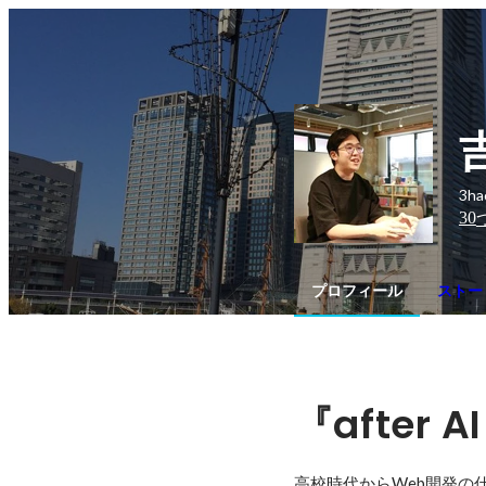
3h
30
プロフィール
ストー
『after A
高校時代からWeb開発の