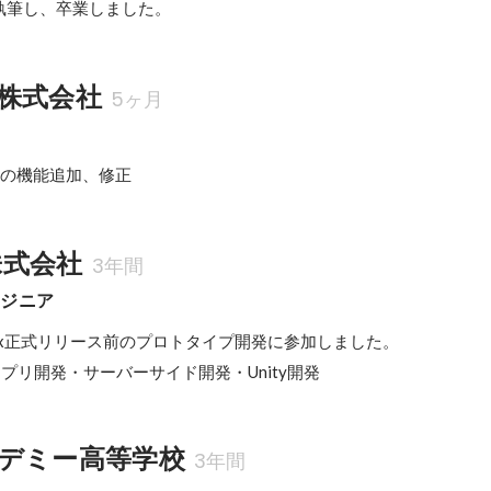
執筆し、卒業しました。
株式会社
5ヶ月
アプリの機能追加、修正
x株式会社
3年間
ンジニア
box正式リリース前のプロトタイプ開発に参加しました。

アプリ開発・サーバーサイド開発・Unity開発
デミー高等学校
3年間