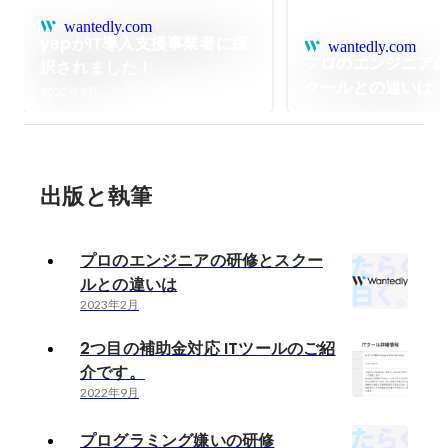
wantedly.com
yepがIT導入支援事業者に採
wantedly.com
プロのエンジニア
択されました！
クールとの違いは
2022年8月
出版と執筆
プロのエンジニアの研修とスクー
ルとの違いは
2023年2月
2つ目の補助金対応 ITツールのご紹
介です。
2022年9月
プログラミング嫌いの研修