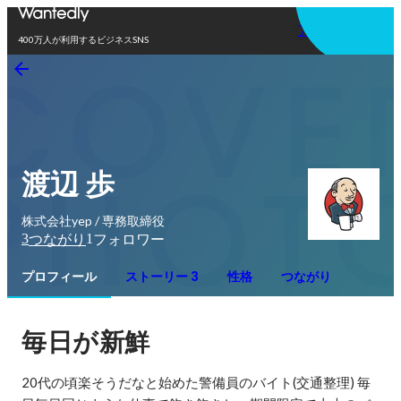
アプリを使う
400万人が利用するビジネスSNS
渡辺 歩
株式会社yep / 専務取締役
3
1
つながり
フォロワー
プロフィール
ストーリー 3
性格
つながり
毎日が新鮮
20代の頃楽そうだなと始めた警備員のバイト(交通整理) 毎