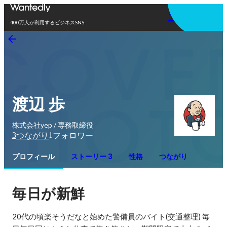
アプリを使う
400万人が利用するビジネスSNS
渡辺 歩
株式会社yep / 専務取締役
3
1
つながり
フォロワー
プロフィール
ストーリー 3
性格
つながり
毎日が新鮮
20代の頃楽そうだなと始めた警備員のバイト(交通整理) 毎