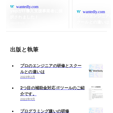
wantedly.com
yepがIT導入支援事業者に採
wantedly.com
プロのエンジニア
択されました！
クールとの違いは
2022年8月
出版と執筆
プロのエンジニアの研修とスクー
ルとの違いは
2023年2月
2つ目の補助金対応 ITツールのご紹
介です。
2022年9月
プログラミング嫌いの研修