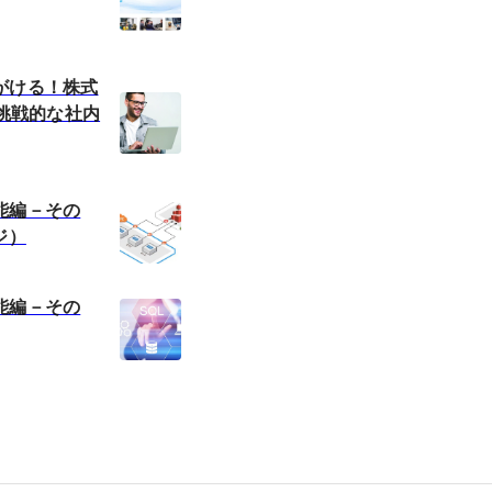
がける！株式
の挑戦的な社内
能編－その
ジ）
能編－その