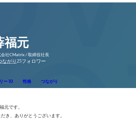
薛福元
会社CMatrix / 取締役社長
25
つながり
フォロワー
ー 10
性格
つながり
薛福元です。

ただき、ありがとうございます。