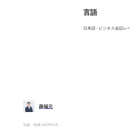
言語
日本語
-
ビジネス会話レ
薛福元
出版・執筆
2023年2月