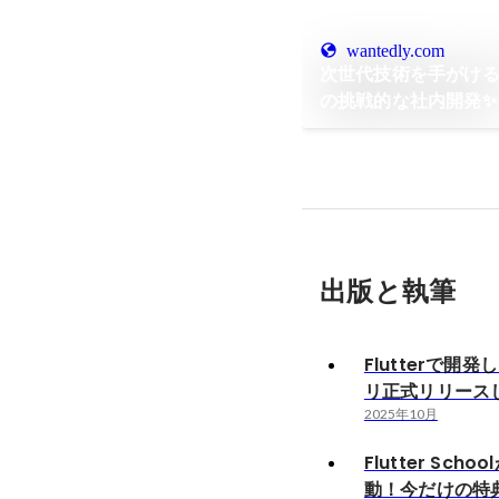
wantedly.com
次世代技術を手がける！
の挑戦的な社内開発✨
出版と執筆
Flutterで開
リ正式リリース
2025年10月
Flutter Sch
動！今だけの特