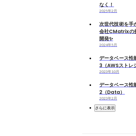
なく！
2025年2月
次世代技術を手
会社CMatrix
開発✨
2024年5月
データベース性
3（AWSストレ
2023年10月
データベース性
2（Data）
2023年2月
さらに表示