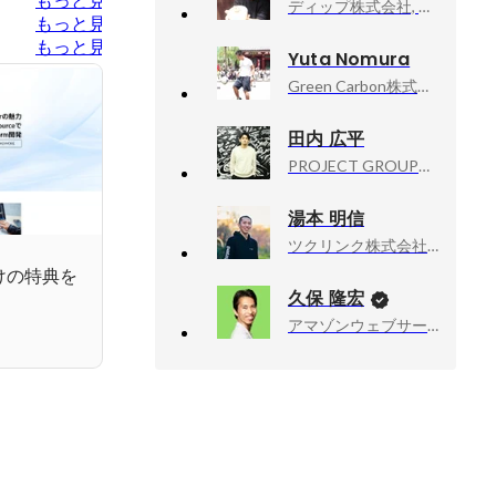
もっと見る
ディップ株式会社, BizOps本部長
もっと見る
もっと見る
Yuta Nomura
Green Carbon株式会社, 管理本部長
田内 広平
PROJECT GROUP株式会社, 代表取締役CEO
湯本 明信
ツクリンク株式会社, エンジニアリングマネージャー
今だけの特典を
久保 隆宏
アマゾンウェブサービスジャパン合同会社, Developer Relations Machine Learning