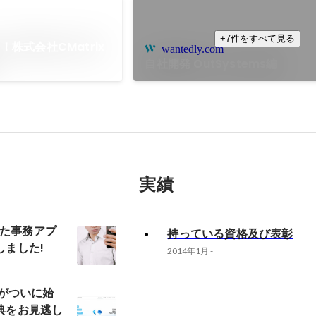
+7件をすべて見る
株式会社CMatrix
wantedly.com
自社開発 OutSystems編
実績
発した事務アプ
持っている資格及び表彰
しました!
2014年1月
-
oolがついに始
典をお見逃し