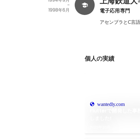
上海鉄道大
-
1998年6月
電子応用専門
アセンブラとC言
個人の実績
wantedly.com
Flutterで開発し
しました!
2025年10月