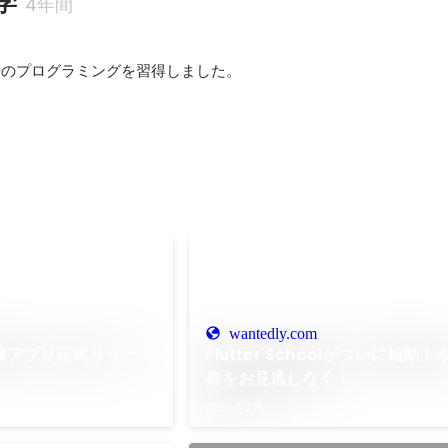
学
4年間
語のプログラミングを習得しました。
wantedly.com
た事務アプリ正式リリース
Flutter Schoolがついに始動
典をお見逃しなく！
2025年2月