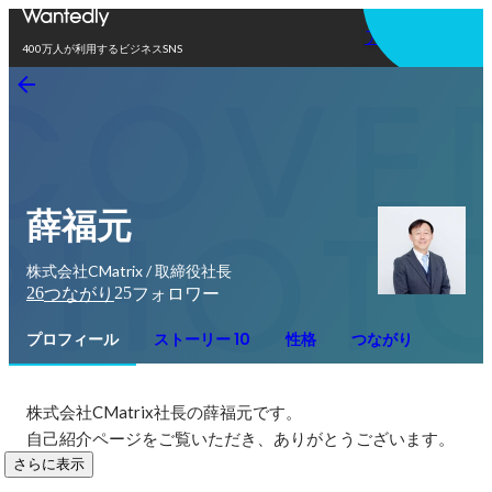
アプリを使う
400万人が利用するビジネスSNS
薛福元
株式会社CMatrix / 取締役社長
26
25
つながり
フォロワー
プロフィール
ストーリー 10
性格
つながり
株式会社CMatrix社長の薛福元です。

自己紹介ページをご覧いただき、ありがとうございます。
さらに表示