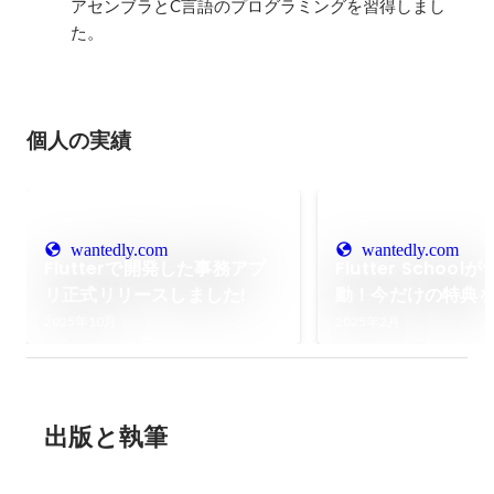
アセンブラとC言語のプログラミングを習得しまし
た。
個人の実績
wantedly.com
wantedly.com
Flutterで開発した事務アプ
Flutter Schoo
リ正式リリースしました!
動！今だけの特典
なく！
2025年10月
2025年2月
出版と執筆