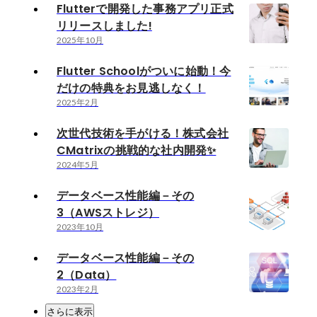
Flutterで開発した事務アプリ正式
リリースしました!
2025年10月
Flutter Schoolがついに始動！今
だけの特典をお見逃しなく！
2025年2月
次世代技術を手がける！株式会社
CMatrixの挑戦的な社内開発✨
2024年5月
データベース性能編－その
3（AWSストレジ）
2023年10月
データベース性能編－その
2（Data）
2023年2月
さらに表示