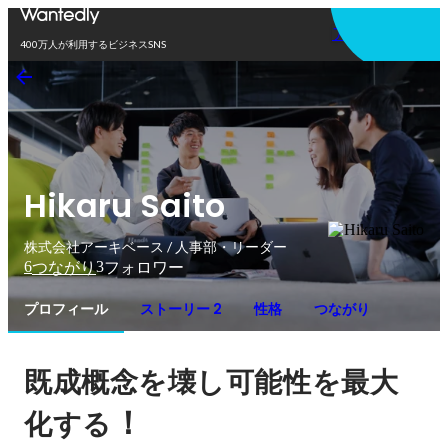
アプリを使う
400万人が利用するビジネスSNS
Hikaru Saito
株式会社アーキベース / 人事部・リーダー
6
3
つながり
フォロワー
プロフィール
ストーリー 2
性格
つながり
既成概念を壊し可能性を最大
！
化する