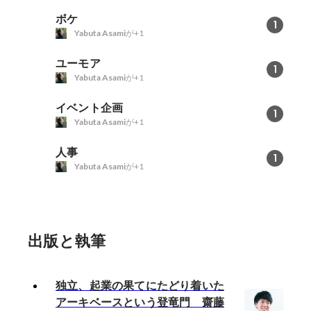
第二段階として、横展開していく
ボケ
1
予定
Yabuta Asami
が+1
ユーモア
1
Yabuta Asami
が+1
イベント企画
1
Yabuta Asami
が+1
人事
1
Yabuta Asami
が+1
出版と執筆
独立、起業の果てにたどり着いた
アーキベースという登竜門 齋藤