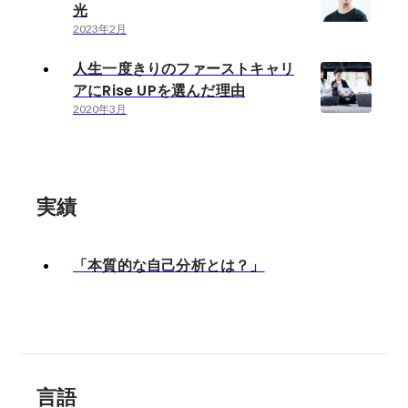
光
2023年2月
人生一度きりのファーストキャリ
アにRise UPを選んだ理由
2020年3月
実績
「本質的な自己分析とは？」
言語