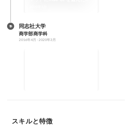
由
2020年3月
同志社大学
商学部商学科
2016年4月
-
2020年3月
「本質的な自己分析とは？」
【メンバー】 大学の友達と２人で
０→１で行った 【目的】 内定をゴ
ールにしない、手段を目的にしな
いという気付きを与える 【施策】
人生で何を成し遂げていきたいの
かを共に考えるため、モチベーシ
ョングラフの作成 ↓ 過去の原体験
を洗い出し、抽象化させる ↓ 内定
後のキャリアをイメージし、転用
スキルと特徴
させる 【集客】 第一段階として、
所属サークルの20卒10人に実施