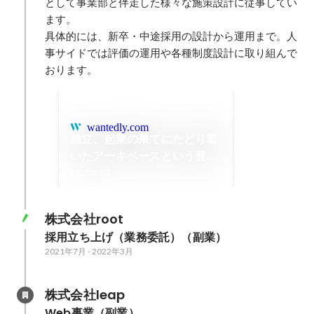
として事業部と伴走した様々な施策設計に従事してい
ます。

具体的には、新卒・中途採用の設計から運用まで。人
事サイドでは評価の運用や各種制度設計に取り組んで
おります。
wantedly.com
独立、起業の果てにたどり着
いたアーキベースという登竜
門 齋藤光
2023年2月
株式会社root
採用立ち上げ（業務委託）（副業）
2021年7月
-
2022年3月
株式会社leap
Web事業（副業）