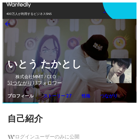
アプリを使う
400万人が利用するビジネスSNS
いとう たかとし
株式会社MMT / CEO
51
13
つながり
フォロワー
プロフィール
ストーリー 27
性格
つながり
自己紹介
ログインユーザーのみに公開