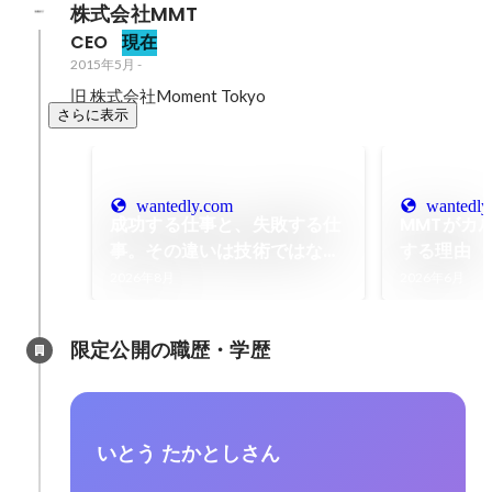
株式会社MMT
CEO
現在
2015年5月
-
旧 株式会社Moment Tokyo
さらに表示
wantedly.com
wantedly
成功する仕事と、失敗する仕
MMTがカ
事。その違いは技術ではなく
する理由
「心」にある。
2026年8月
2026年6月
限定公開の職歴・学歴
いとう たかとしさん