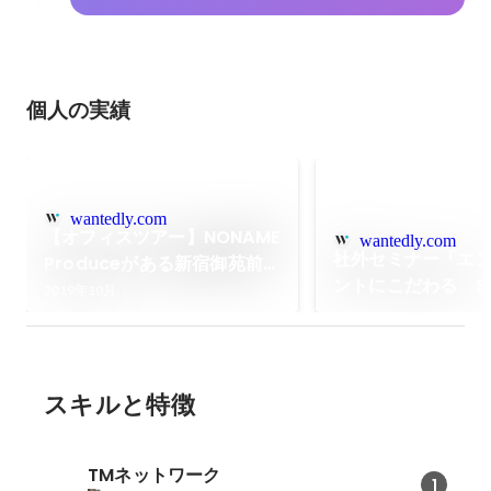
個人の実績
wantedly.com
【オフィスツアー】NONAME
wantedly.com
社外セミナー「エ
Produceがある新宿御苑前
ントにこだわる S
ってこんなところ
2019年10月
ペーン方法論と実
しました。
スキルと特徴
TMネットワーク
1