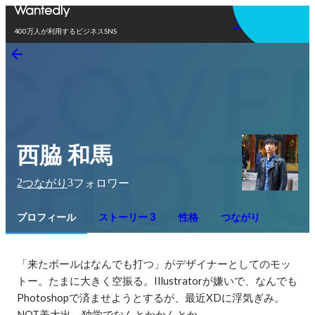
アプリを使う
400万人が利用するビジネスSNS
西脇 和馬
2
3
つながり
フォロワー
プロフィール
ストーリー 3
性格
つながり
「来たボールはなんでも打つ」がデザイナーとしてのモッ
トー。たまに大きく空振る。Illustratorが嫌いで、なんでも
Photoshopで済ませようとするが、最近XDに浮気ぎみ。

NOT美大出。独学でなんとかかんとか。
