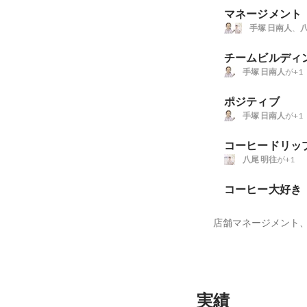
マネージメント
手塚 日南人
、
八
チームビルディ
手塚 日南人
が+1
ポジティブ
手塚 日南人
が+1
コーヒードリッ
八尾 明往
が+1
コーヒー大好き
店舗マネージメント
実績