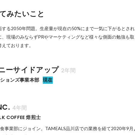
てみたいこと
する2050年問題。生産量が現在の50%にまで一気に下がるとさ
に、現場のみならずPRやマーケティングなど様々な側面の勉強も取
考えております。
ニーサイドアップ
2年間
ーションズ事業本部
現在
NC.
4年間
ALK COFFEE 焙煎士
飲食事業部にジョイン。TAMEALS品川店での業務を経て2020年9月より