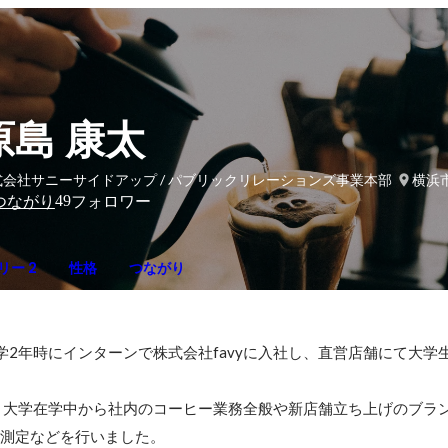
原島 康太
式会社サニーサイドアップ / パブリックリレーションズ事業本部
横浜
49
つながり
フォロワー
リー 2
性格
つながり
大学2年時にインターンで株式会社favyに入社し、直営店舗にて大学
、大学在学中から社内のコーヒー業務全般や新店舗立ち上げのブラ
V測定などを行いました。