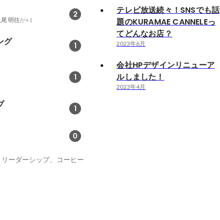
テレビ放送続々！SNSでも話
2
尾 明往
が+1
題のKURAMAE CANNELEっ
てどんなお店？
ング
2023年6月
1
会社HPデザインリニューア
ルしました！
1
2023年4月
プ
1
0
、リーダーシップ、コーヒー