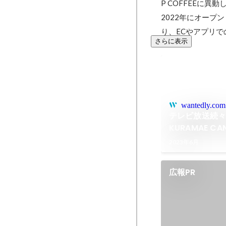
P COFFEEに異
2022年にオープン
り、ECやアプリ
さらに表示
wantedly.com
テレビ放送続々
KURAMAE C
2023年6月
広報PR