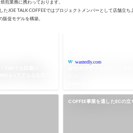
動し焙煎業務に携わっております。

したJOE TALK COFFEEではプロジェクトメンバーとして店舗立
での販促モデルを構築。
wantedly.com
！SNSでも話題の
会社HPデザインリニューアル
ANNELEってどんなお店？
た！
2023年4月
COFFEE事業を通したECの
ラウドファンディング