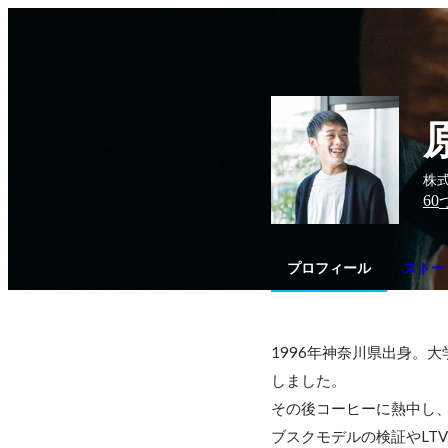
株
60
プロフィール
ストー
1996年神奈川県出身。
しました。

その後コーヒーに熱中し
ブスクモデルの検証やLT