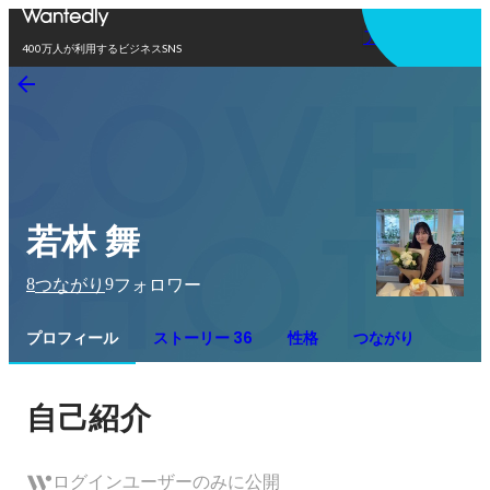
アプリを使う
400万人が利用するビジネスSNS
若林 舞
8
9
つながり
フォロワー
プロフィール
ストーリー 36
性格
つながり
自己紹介
ログインユーザーのみに公開