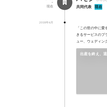
-
現在
共同代表
現在
2018年6月
「この世の中に愛
きるサービスのプ
ュー、ウェディン
出産を終え、