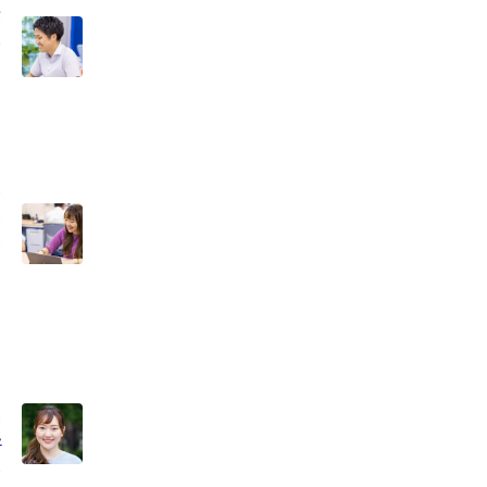
か
進
き
望
タ
と
い
サ