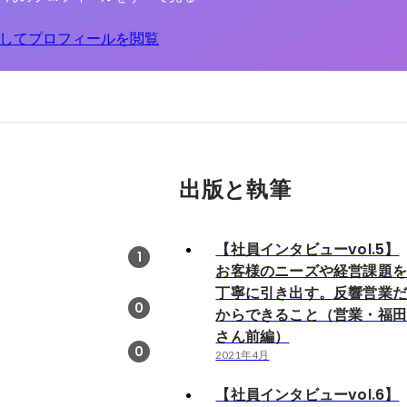
してプロフィールを閲覧
出版と執筆
【社員インタビューvol.5】
1
お客様のニーズや経営課題
丁寧に引き出す。反響営業
0
からできること（営業・福
さん前編）
0
2021年4月
【社員インタビューvol.6】