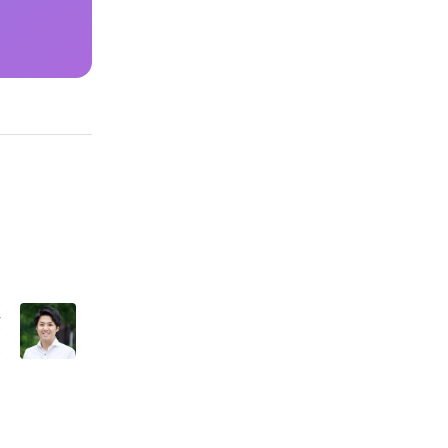
を
だ
田