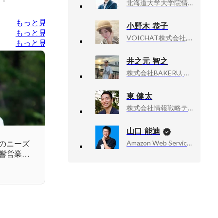
北海道大学大学院情報科学研究院, 教授
もっと見る
小野木 恭子
もっと見る
VOICHAT株式会社, 取締役 COO / PdM
もっと見る
井之元 智之
株式会社BAKERU, PRマーケティングマネージャー兼クリエイティブディレクター
東 健太
株式会社情報戦略テクノロジー, 営業部 リーダー
山口 能迪
Amazon Web Services, Inc., Senior Developer Advocate
様のニーズ
響営業だ
前編）