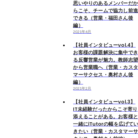
思いやりのあるメンバーだ
らこそ、チームで協力し前
できる（営業・福田さん後
編）
2021年4月
【社員インタビューvol.4】
お客様の課題解決に集中で
る反響営業が魅力。教師志
から営業職へ（営業・カス
マーサクセス・奥村さん後
編）
2021年2月
【社員インタビューvol.3】
IT未経験だったからこそ寄り
添えることがある。お客様
一緒にiTutorの幅を広げて
きたい（営業・カスタマー