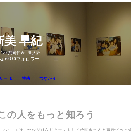
新美 早紀
ン / 共同代表
大阪
0
ながり
フォロワー
ー 10
性格
つながり
この人をもっと知ろう
ロフィールは、つながりをリクエストして承認されると表示できま