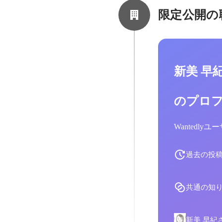
限定公開の
新美 早
のプロ
Wantedl
過去の投
共通の知
新美 早紀