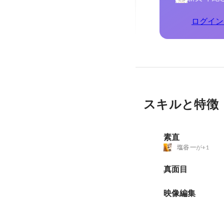
ログイン
スキルと特徴
素直
塩谷 一
が+1
真面目
映像編集