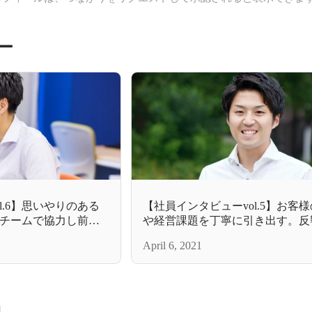
ー
l.6】思いやりのある
【社員インタビューvol.5】お客
チームで協力し前進
や経営課題を丁寧に引き出す。反
ん後編）
からできること（営業・福田さん
April 6, 2021
間