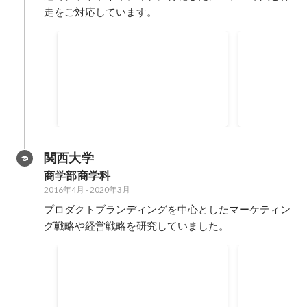
走をご対応しています。
スマファク
2025 Japan All AWS
Certifications Engineers
IoTプロダ
2025年6月
2025年3月
-
20
関西大学
商学部商学科
2016年4月
-
2020年3月
プロダクトブランディングを中心としたマーケティン
グ戦略や経営戦略を研究していました。
VR ASMRアニメーション制
関西大学第5
作システムの開発
ミナール大
VR機器を装着した際によりリアル
部門最優秀
2018年12月
に聴覚に訴えかけるASMRライク