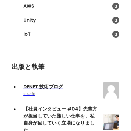
AWS
0
Unity
0
IoT
0
出版と執筆
DENET 技術ブログ
2023年
【社員インタビュー #04】先輩方
が担当していた難しい仕事を、私
自身が回していく立場になりまし
た。