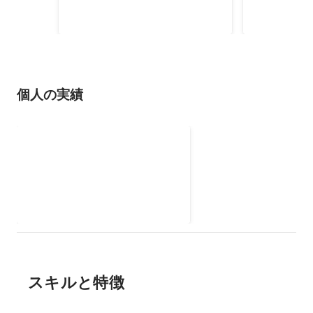
な720度天球アニメーションを制
2019年
作するツールをUnityで開発して、
実際に制作した動画を大学祭で展
示しました。
個人の実績
IoT 旗あげロボットの開発
2024年
スキルと特徴