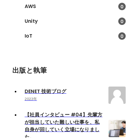
AWS
0
Unity
0
IoT
0
出版と執筆
DENET 技術ブログ
2023年
【社員インタビュー #04】先輩方
が担当していた難しい仕事を、私
自身が回していく立場になりまし
た。