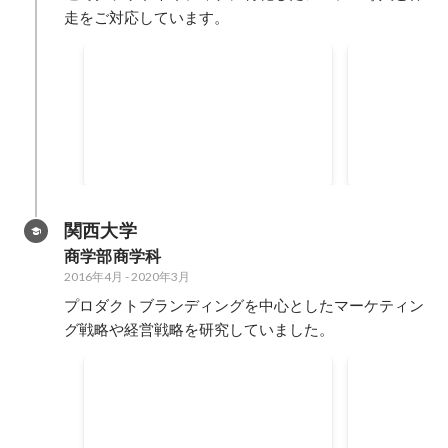
走をご対応しています。
スマファク
2025 Japan All AWS
Certifications Engineers
IoTプロダ
2025年6月
2025年3月
-
20
関西大学
商学部商学科
2016年4月
-
2020年3月
プロダクトブランディングを中心としたマーケティン
グ戦略や経営戦略を研究していました。
VR ASMRアニメーション制
関西大学第5
作システムの開発
ミナール大
VR機器を装着した際によりリアル
部門最優秀
2018年12月
に聴覚に訴えかけるASMRライク