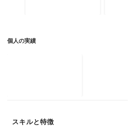
な720度天球アニメーションを制
2019年
作するツールをUnityで開発して、
実際に制作した動画を大学祭で展
示しました。
個人の実績
IoT 旗あげロボットの開発
2024年
スキルと特徴