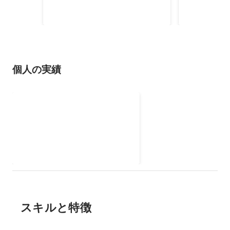
な720度天球アニメーションを制
2019年
作するツールをUnityで開発して、
実際に制作した動画を大学祭で展
示しました。
個人の実績
IoT 旗あげロボットの開発
2024年
スキルと特徴