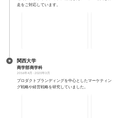
走をご対応しています。
スマファク
2025 Japan All AWS
Certifications Engineers
IoTプロダ
2025年6月
2025年3月
-
20
関西大学
商学部商学科
2016年4月
-
2020年3月
プロダクトブランディングを中心としたマーケティン
グ戦略や経営戦略を研究していました。
VR ASMRアニメーション制
関西大学第5
作システムの開発
ミナール大
VR機器を装着した際によりリアル
部門最優秀
2018年12月
に聴覚に訴えかけるASMRライク