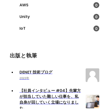
AWS
0
Unity
0
IoT
0
出版と執筆
DENET 技術ブログ
2023年
【社員インタビュー #04】先輩方
が担当していた難しい仕事を、私
自身が回していく立場になりまし
た。