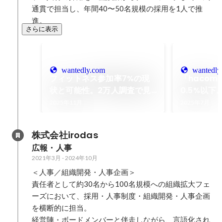
通貫で担当し、年間40〜50名規模の採用を1人で推
進。
さらに表示
wantedly.com
wantedly
フィットネス参加率7%の現
「hacom
状と可能性。2万人調査で見
0.5%以
えた3つのポテンシャル層と
ズを捉え、
2025年11月
2025年7月
新規toC向けサービス
ての価値を
FitFits（フィットフィッツ）
株式会社irodas
の挑戦
広報・人事
2021年3月
-
2024年10月
＜人事／組織開発・人事企画＞

責任者として約30名から100名規模への組織拡大フェ
ーズにおいて、採用・人事制度・組織開発・人事企画
を横断的に担当。

経営陣・ボードメンバーと伴走しながら、言語化され