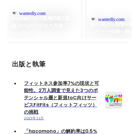
wantedly.com
irodasへの大阪梅田駅(阪
wantedly.com
銀行員から創業4期
急)からのアクセス方法！
ンチャー企業へ飛
2021年7月
たら人生180度変
出版と執筆
フィットネス参加率7%の現状と可
能性。2万人調査で見えた3つのポ
テンシャル層と新規toC向けサー
ビスFitFits（フィットフィッツ）
の挑戦
2025年11月
「hacomono」の解約率は0.5%