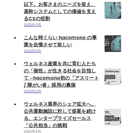
以下。お客さまのニーズを捉え、
基幹システムとしての価値を支え
るCSの役割
2025年7月
こんな時くらい hacomono の事
業を自慢させて欲しい
2025年2月
ウェルネス産業を共に育む人たち
の「個性」が生きる社会を目指し
て ─hacomono初の「アスリート
/ 障がい者」採用の裏側
2025年2月
ウェルネス業界のシェア拡大へ。
公共運動施設に対して提案を続け
る、エンタープライズセールス
「公共担当」の挑戦
2025年2月