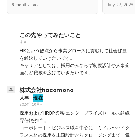
シャル層と新規toC向けサービス
テムとしての
8 months ago
July 22, 2025
FitFits（フィットフィッツ）の挑戦
この先やってみたいこと
未来
HRという観点から事業グロースに貢献して社会課題
を解決していきたいです。

キャリアとしては、採用のみならず制度設計や人事企
画など職域を広げていきたいです。
株式会社hacomono
人事
現在
2024年10月
-
採用およびHRBP業務(エンタープライズセールス組織
専任)を担当。

コーポレート・ビジネス職を中心に、ミドル〜ハイク
ラス人材の採用を上流設計からクロージングまで一気