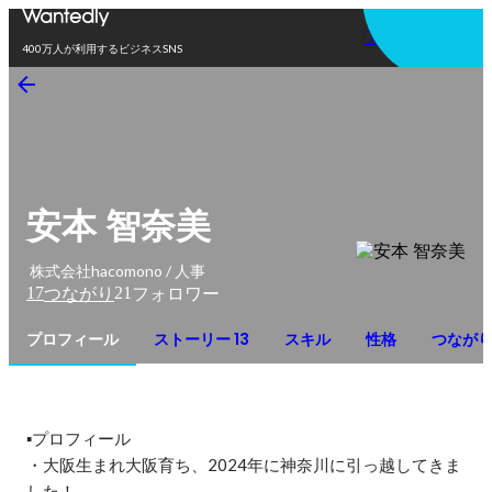
アプリを使う
400万人が利用するビジネスSNS
安本 智奈美
株式会社hacomono / 人事
17
21
つながり
フォロワー
プロフィール
ストーリー 13
スキル
性格
つなが
▪️プロフィール

・大阪生まれ大阪育ち、2024年に神奈川に引っ越してきま
した！
