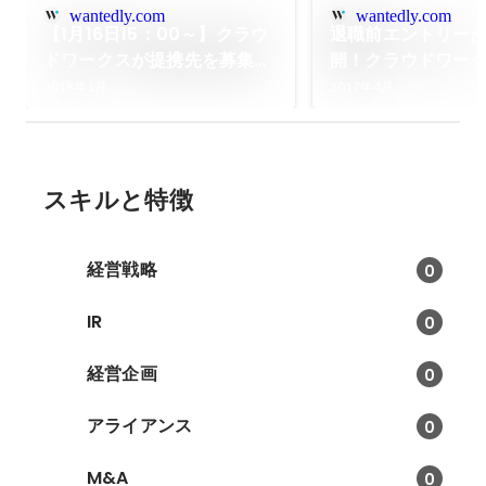
wantedly.com
wantedly.com
【1月16日15：00～】クラウ
退職前エントリー
ドワークスが提携先を募集！
開！クラウドワー
戦略説明会を開催
アップグレードす
2018年1月
2017年4月
スキルと特徴
経営戦略
0
IR
0
経営企画
0
アライアンス
0
M&A
0