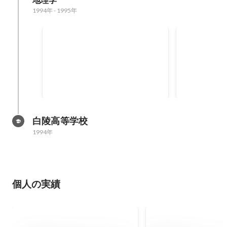
地理学
1994年
-
1995年
日南市月収20万円ワーカープ
痴漢抑止バ
ロジェクト
白陵高等学校
1994年
個人の実績