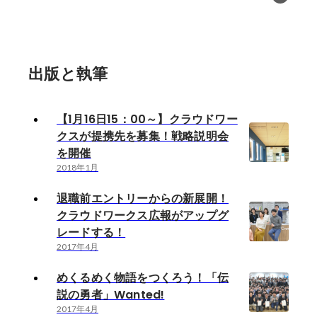
出版と執筆
【1月16日15：00～】クラウドワー
クスが提携先を募集！戦略説明会
を開催
2018年1月
退職前エントリーからの新展開！
クラウドワークス広報がアップグ
レードする！
2017年4月
めくるめく物語をつくろう！「伝
説の勇者」Wanted!
2017年4月