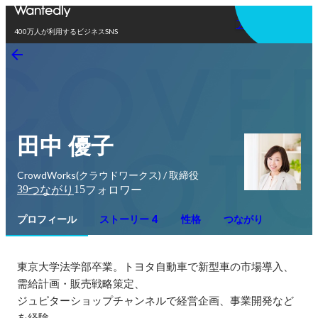
アプリを使う
400万人が利用するビジネスSNS
田中 優子
CrowdWorks(クラウドワークス) / 取締役
39
15
つながり
フォロワー
プロフィール
ストーリー 4
性格
つながり
東京大学法学部卒業。トヨタ自動車で新型車の市場導入、
需給計画・販売戦略策定、

ジュピターショップチャンネルで経営企画、事業開発など
を経験。
