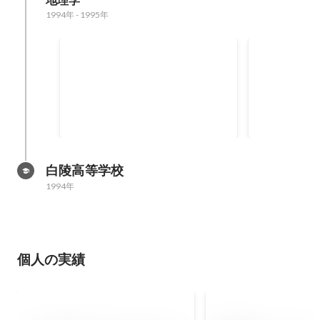
地理学
1994年
-
1995年
日南市月収20万円ワーカープ
痴漢抑止バ
ロジェクト
白陵高等学校
1994年
個人の実績