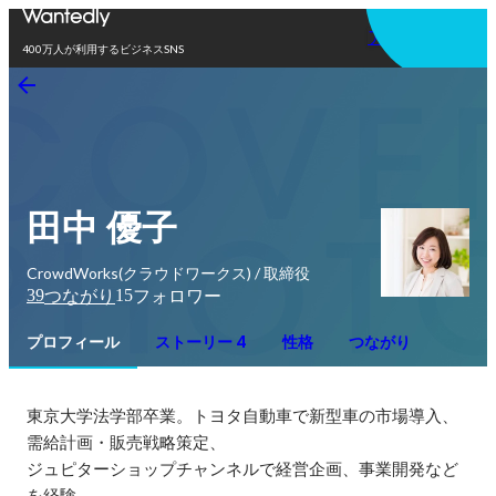
アプリを使う
400万人が利用するビジネスSNS
田中 優子
CrowdWorks(クラウドワークス) / 取締役
39
15
つながり
フォロワー
プロフィール
ストーリー 4
性格
つながり
東京大学法学部卒業。トヨタ自動車で新型車の市場導入、
需給計画・販売戦略策定、

ジュピターショップチャンネルで経営企画、事業開発など
を経験。
