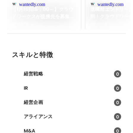
wantedly.com
wantedly.com
【1月16日15：00～】クラウ
退職前エントリー
ドワークスが提携先を募集！
開！クラウドワー
戦略説明会を開催
アップグレードす
2018年1月
2017年4月
スキルと特徴
経営戦略
0
IR
0
経営企画
0
アライアンス
0
M&A
0