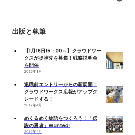
出版と執筆
【1月16日15：00～】クラウドワー
クスが提携先を募集！戦略説明会
を開催
2018年1月
退職前エントリーからの新展開！
クラウドワークス広報がアップグ
レードする！
2017年4月
めくるめく物語をつくろう！「伝
説の勇者」Wanted!
2017年4月