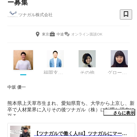
ー募集
ツナガル株式会社
東京
中途
オンライン面談OK
福岡支社長／エグゼクティブプロデューサー
その他
グローバルコミュニケーション事業部
中坂 優一
熊本県上天草市生まれ、愛知県育ち、大学から上京し、新
卒で人材業界に入りその後ツナガル（株）に転職し現在に
さらに表示
至る。

主にデジタルマーケティング領域を担当し、官公庁・各自
治体さま向けに広告運用、ウェブサイト分析、カスタマー
【ツナガルで働く人#4】ツナガルにマーケティングのチームを作れば絶対にもっと強い組織になる
ジャーニー等デジタル分野でのサポートを実施。
