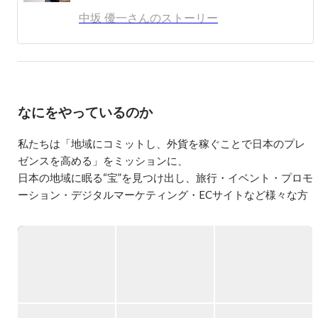
趣味：サッカー観戦、食べること、旅行
中坂 優一さんのストーリー
なにをやっているのか
私たちは「地域にコミットし、外貨を稼ぐことで日本のプレ
ゼンスを高める」をミッションに、

日本の地域に眠る“宝”を見つけ出し、旅行・イベント・プロモ
ーション・デジタルマーケティング・ECサイトなど様々な方
法で世界に発信しています。

【主な事業領域】

▍インバウンドプロモーション＆越境リレーション構築

プロモーション企画やイベント実施、コンテンツ開発、ツア
ー造成等、企業や自治体のインバウンドにおける課題を戦略
作りからオペレーションまで全て行っています。
