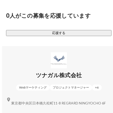
旅行事業」「商品流通事業」「中東進出支援事業」の三つの
事業を展開しています。

0人がこの募集を応援しています
▍旅行サービス

海外現地旅行会社とのBtoBでのランドオペレーター(旅行手
配)サービスを展開。年間500名を超える受入実績があり、富
応援する
裕層向けからSIT(Special Interest Tour)、教育旅行など、ツナ
ガリティある商品を造成し、BtoB/BtoC向けにプロモーショ
ン、販売をしています。
ツナガル株式会社
Webマーケティング
プロジェクトマネージャー
+
6
東京都中央区日本橋久松町11-8 REGRARD NINGYOCHO 6F