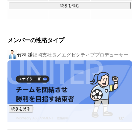
続きを読む
▍デジタルマーケティング・SNS運用

ウェブサイト分析やソーシャルリスニングによるデータマー
ケティングを基盤に、プロモーション戦略立案・広告運用・
効果検証まで一気通貫で対応しています。

メンバーの性格タイプ
▍新規事業開発

竹林 謙
福岡支社長／エグゼクティブプロデューサー
ビジネスの火種になるようなコト、モノ、人とつながりそれ
を世界へ発信。

発信方法も火種も無限にある中で、ターゲットを決め戦略を
考えそれをビジネスへと変えていきます。昨年は1年間で夕張
のメロン、京都の刀、今治のタオルと各地域で活躍している
人やモノと繋がり、そこから3つの事業が生まれました。

▍中東市場向けサービス

続きを見る
中東の貿易・金融・観光のハブであるドバイに拠点を設け、
中東GCC諸国の富裕層（ビジネスオーナーや投資家、ハイク
ラス旅行層）や日本ファンとの連携を強化。「インバウンド