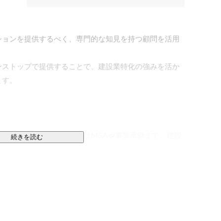
ションを提供するべく、専門的な知見を持つ顧問を活用
ンストップで提供することで、建設業特化の強みを活か
す。

財務・資金調達、さらにはM&Aや事業承継まで、建設
続きを読む
トします。

など、窓口一つで経営の悩みを網羅的にカバーできる体