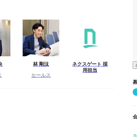
央
林 剛汰
ネクスゲート 採
用担当
ス
セールス