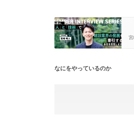
【
も
宮
に
なにをやっているのか