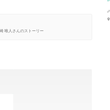
代表インタビュー】70兆円の巨大産業に挑み、誰
が「ものづくり」に心躍らせる未来へ。AI時代
崎 唯人さんのストーリー
こそ、建設業界は世界の主役に返り咲く。