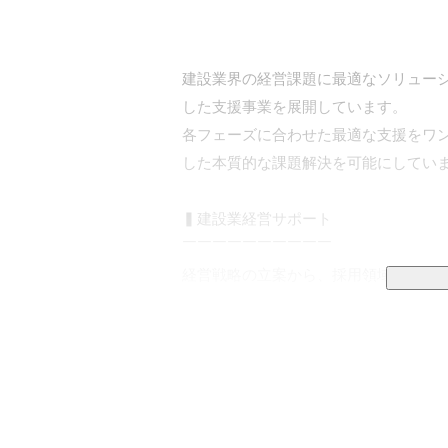
建設業界の経営課題に最適なソリュー
した支援事業を展開しています。

各フェーズに合わせた最適な支援をワ
した本質的な課題解決を可能にしていま
▍建設業経営サポート

￣￣￣￣￣￣￣￣￣￣

経営戦略の立案から、採用領域の強化、
業の経営に関わるあらゆる側面をサポー
■経営課題の一括解決

販路拡大やコスト削減、システム構築
制を整えています。
