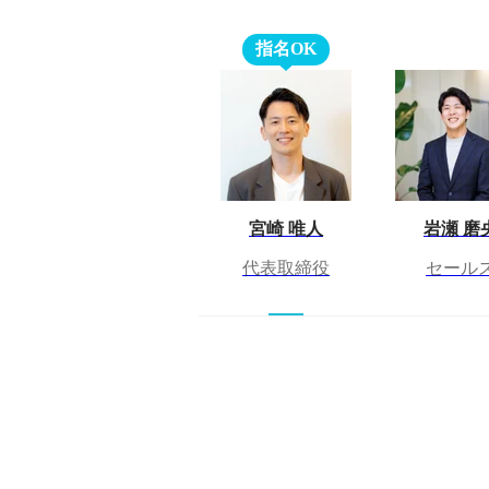
指名OK
宮崎 唯人
岩瀬 磨
代表取締役
セール