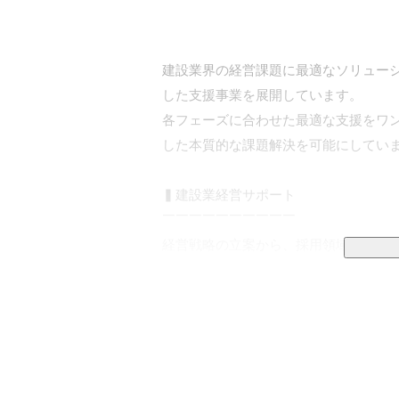
建設業界の経営課題に最適なソリュー
した支援事業を展開しています。

各フェーズに合わせた最適な支援をワ
した本質的な課題解決を可能にしていま
▍建設業経営サポート

￣￣￣￣￣￣￣￣￣￣

経営戦略の立案から、採用領域の強化、
業の経営に関わるあらゆる側面をサポー
■経営課題の一括解決

販路拡大やコスト削減、システム構築
制を整えています。
