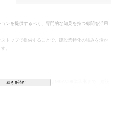
ションを提供するべく、専門的な知見を持つ顧問を活用
ンストップで提供することで、建設業特化の強みを活か
す。

財務・資金調達、さらにはM&Aや事業承継まで、建設
続きを読む
トします。

など、窓口一つで経営の悩みを網羅的にカバーできる体