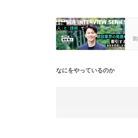
【
も
宮
に
なにをやっているのか