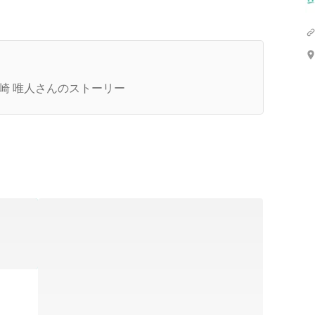
代表インタビュー】70兆円の巨大産業に挑み、誰
が「ものづくり」に心躍らせる未来へ。AI時代
崎 唯人さんのストーリー
こそ、建設業界は世界の主役に返り咲く。