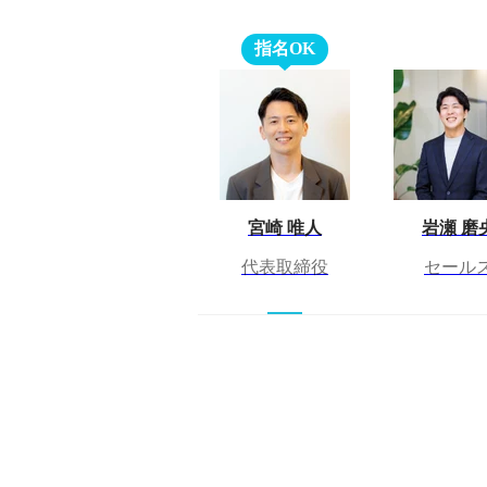
指名OK
宮崎 唯人
岩瀬 磨
代表取締役
セール