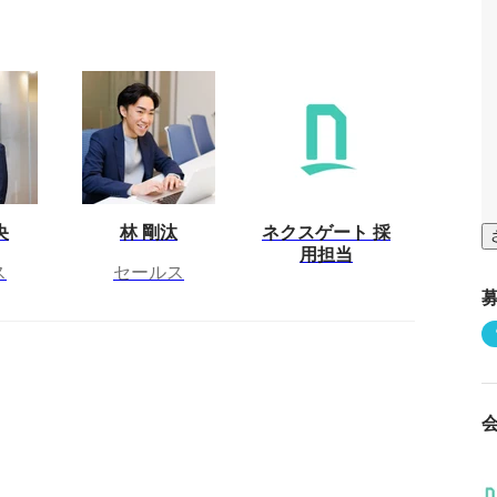
央
林 剛汰
ネクスゲート 採
用担当
ス
セールス